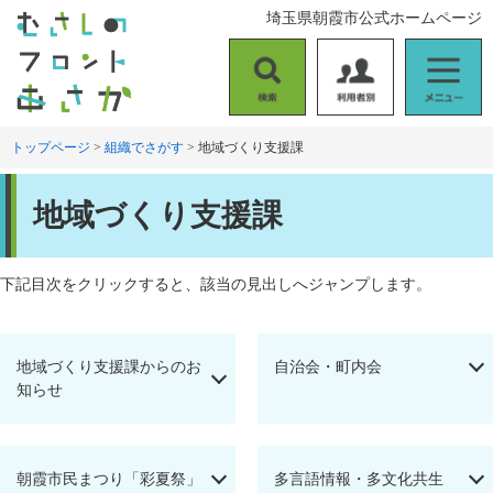
ペ
メ
埼玉県朝霞市公式ホームページ
ー
ニ
ジ
ュ
の
ー
検
利
メ
先
を
索
用
ニ
頭
飛
者
ュ
トップページ
>
組織でさがす
>
地域づくり支援課
で
ば
別
ー
す
し
本
。
て
地域づくり支援課
文
本
文
へ
下記目次をクリックすると、該当の見出しへジャンプします。
地域づくり支援課からのお
自治会・町内会
知らせ
朝霞市民まつり「彩夏祭」
多言語情報・多文化共生