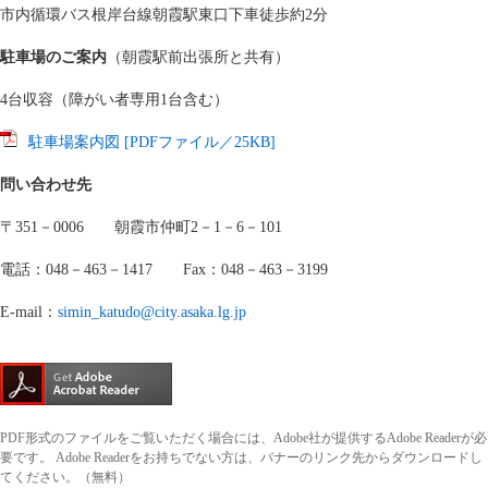
市内循環バス根岸台線朝霞駅東口下車徒歩約2分
駐車場のご案内
（朝霞駅前出張所と共有）
4台収容（障がい者専用1台含む）
駐車場案内図 [PDFファイル／25KB]
問い合わせ先
〒351－0006 朝霞市仲町2－1－6－101
電話：048－463－1417 Fax：048－463－3199
E-mail：
simin_katudo@city.asaka.lg.jp
PDF形式のファイルをご覧いただく場合には、Adobe社が提供するAdobe Readerが必
要です。
Adobe Readerをお持ちでない方は、バナーのリンク先からダウンロードし
てください。（無料）