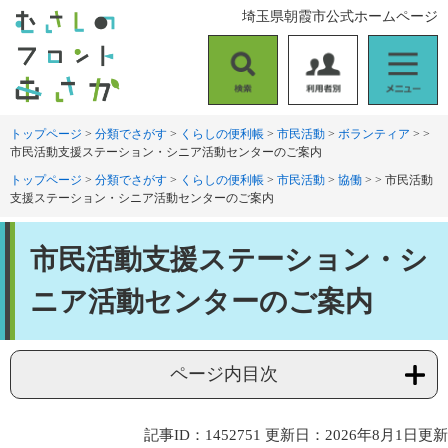
ペ
メ
埼玉県朝霞市公式ホームページ
ー
ニ
ジ
ュ
の
ー
検
利
メ
先
を
索
用
ニ
頭
飛
者
ュ
トップページ
>
分類でさがす
>
くらしの便利帳
>
市民活動
>
ボランティア
>
>
で
ば
市民活動支援ステーション・シニア活動センターのご案内
別
ー
す
し
。
て
トップページ
>
分類でさがす
>
くらしの便利帳
>
市民活動
>
協働
>
>
市民活動
支援ステーション・シニア活動センターのご案内
本
文
本
へ
市民活動支援ステーション・シ
文
ニア活動センターのご案内
ページ内目次
記事ID：1452751
更新日：2026年8月1日更新