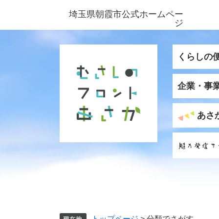
ペ
メ
埼玉県朝霞市公式ホームペー
ー
ニ
ジ
ジ
ュ
の
ー
先
を
くらしの
頭
飛
で
ば
企業・事
す
し
。
て
本
あさ
文
へ
トップページ
>
分類でさがす