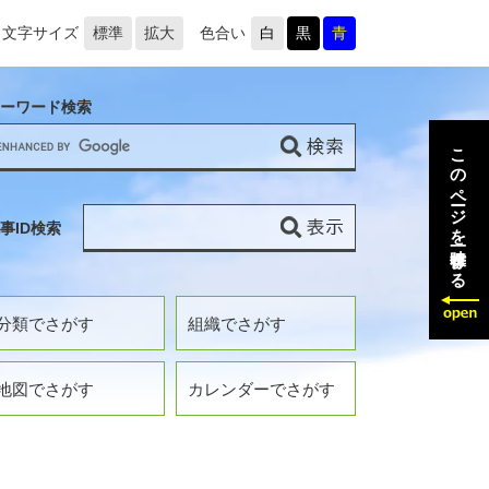
文字サイズ
標準
拡大
色合い
白
黒
青
ーワード検索
このページを一時保存する
事ID検索
分類でさがす
組織でさがす
地図でさがす
カレンダーでさがす