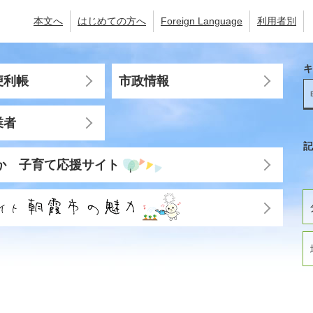
本文へ
はじめての方へ
Foreign Language
利用者別
キ
便利帳
市政情報
業者
記
か 子育て応援サイト