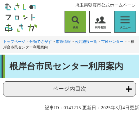
ペ
メ
埼玉県朝霞市公式ホームページ
ー
ニ
ジ
ュ
の
ー
検
利
メ
先
を
索
用
ニ
頭
飛
者
ュ
トップページ
>
分類でさがす
>
市政情報
>
公共施設一覧
>
市民センター
>
>
根
で
ば
岸台市民センター利用案内
別
ー
す
し
。
て
本
本
根岸台市民センター利用案内
文
文
へ
ページ内目次
記事ID：0141215
更新日：2025年3月4日更新