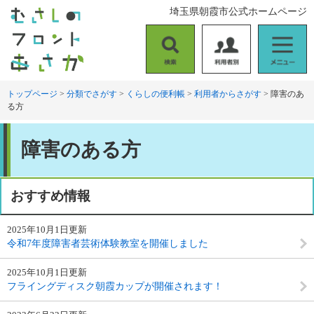
ペ
メ
埼玉県朝霞市公式ホームページ
ー
ニ
ジ
ュ
の
ー
検
利
メ
先
を
索
用
ニ
頭
飛
者
ュ
トップページ
>
分類でさがす
>
くらしの便利帳
>
利用者からさがす
>
障害のあ
で
ば
る方
別
ー
す
し
。
て
本
本
障害のある方
文
文
へ
おすすめ情報
2025年10月1日更新
令和7年度障害者芸術体験教室を開催しました
2025年10月1日更新
フライングディスク朝霞カップが開催されます！