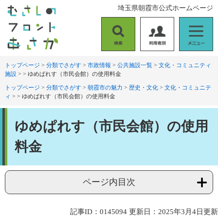
ペ
メ
埼玉県朝霞市公式ホームページ
ー
ニ
ジ
ュ
の
ー
検
利
メ
先
を
索
用
ニ
頭
飛
者
ュ
トップページ
>
分類でさがす
>
市政情報
>
公共施設一覧
>
文化・コミュニティ
で
ば
施設
>
>
ゆめぱれす（市民会館）の使用料金
別
ー
す
し
。
て
トップページ
>
分類でさがす
>
朝霞市の魅力
>
歴史・文化
>
文化・コミュニテ
ィ
>
>
ゆめぱれす（市民会館）の使用料金
本
文
本
へ
ゆめぱれす（市民会館）の使用
文
料金
ページ内目次
記事ID：0145094
更新日：2025年3月4日更新