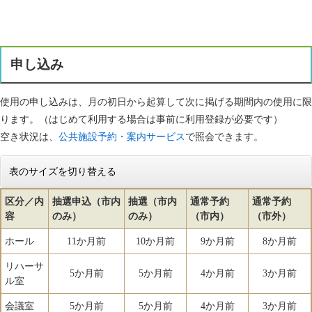
申し込み
使用の申し込みは、月の初日から起算して次に掲げる期間内の使用に限
ります。（はじめて利用する場合は事前に利用登録が必要です）
空き状況は、
公共施設予約・案内サービス
で照会できます。
表のサイズを切り替える
区分／内
抽選申込（市内
抽選（市内
通常予約
通常予約
容
のみ）
のみ）
（市内）
（市外）
ホール
11か月前
10か月前
9か月前
8か月前
リハーサ
5か月前
5か月前
4か月前
3か月前
ル室
会議室
5か月前
5か月前
4か月前
3か月前