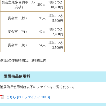
宴会室兼多目的ホール
1回につき
200人
（高砂）
10,400円
1回につき
宴会室 （松）
98人
5,300円
1回につき
宴会室 （竹）
40人
2,400円
1回につき
宴会室 （梅）
54人
3,500円
※1回の使用時間は、2時間以内
附属備品使用料
附属備品使用料は以下のファイルをご覧ください。
こちら [PDFファイル／91KB]