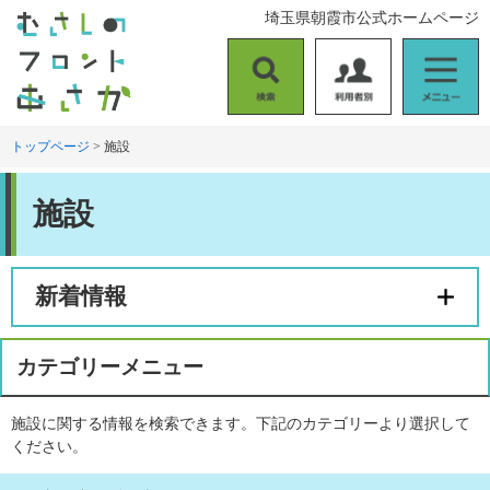
ペ
メ
埼玉県朝霞市公式ホームページ
ー
ニ
ジ
ュ
の
ー
検
利
メ
先
を
索
用
ニ
頭
飛
者
ュ
トップページ
>
施設
で
ば
別
ー
す
し
本
。
て
施設
文
本
文
へ
新着情報
カテゴリーメニュー
施設に関する情報を検索できます。下記のカテゴリーより選択して
ください。