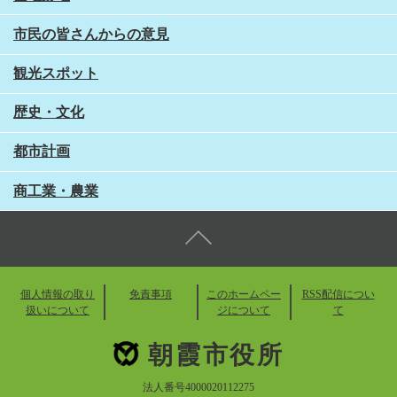
市民の皆さんからの意見
観光スポット
歴史・文化
都市計画
商工業・農業
個人情報の取り
免責事項
このホームペー
RSS配信につい
扱いについて
ジについて
て
朝霞市役所
法人番号4000020112275