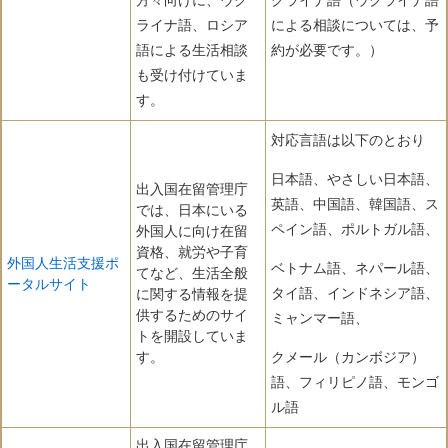
方々向けに、ウク
クライナ語（ウクライナ語
ライナ語、ロシア
による相談については、予
語による生活相談
約が必要です。）
も受け付けていま
す。
対応言語は以下のとおり
日本語、やさしい日本語、
出入国在留管理庁
英語、中国語、韓国語、ス
では、日本にいる
ペイン語、ポルトガル語、
外国人に向け在留
資格、就労や子育
外国人生活支援ポ
ベトナム語、ネパール語、
てなど、生活全般
ータルサイト
タイ語、インドネシア語、
に関する情報を提
供するためのサイ
ミャンマー語、
トを開設していま
す。
クメール（カンボジア）
語、フィリピノ語、モンゴ
ル語
出入国在留管理庁