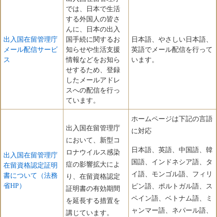
では、日本で生活
する外国人の皆さ
んに、日本の出入
出入国在留管理庁
国手続に関するお
日本語、やさしい日本語、
メール配信サービ
知らせや生活支援
英語でメール配信を行って
ス
情報などをお知ら
います。
せするため、登録
したメールアドレ
スへの配信を行っ
ています。
ホームページは下記の言語
出入国在留管理庁
に対応
において、新型コ
日本語、英語、中国語、韓
ロナウイルス感染
出入国在留管理庁
国語、インドネシア語、タ
症の影響拡大によ
在留資格認定証明
イ語、モンゴル語、フィリ
書について（法務
り、在留資格認定
省HP）
ピン語、ポルトガル語、ス
証明書の有効期間
ペイン語、ベトナム語、ミ
を延長する措置を
ャンマー語、ネパール語、
講じています。