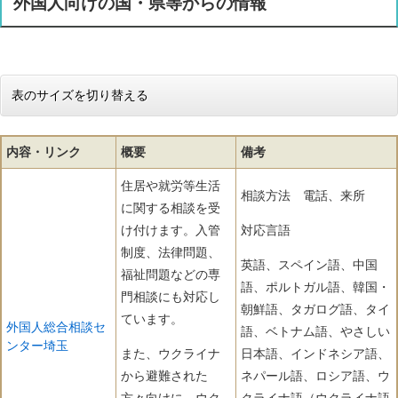
外国人向けの国・県等からの情報
表のサイズを切り替える
内容・リンク
概要
備考
住居や就労等生活
相談方法 電話、来所
に関する相談を受
け付けます。入管
対応言語
制度、法律問題、
英語、スペイン語、中国
福祉問題などの専
語、ポルトガル語、韓国・
門相談にも対応し
朝鮮語、タガログ語、タイ
ています。
外国人総合相談セ
語、ベトナム語、やさしい
ンター埼玉
また、ウクライナ
日本語、インドネシア語、
から避難された
ネパール語、ロシア語、ウ