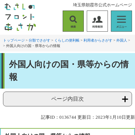
ペ
メ
埼玉県朝霞市公式ホームページ
ー
ニ
ジ
ュ
の
ー
検
利
メ
先
を
索
用
ニ
頭
飛
者
ュ
トップページ
>
分類でさがす
>
くらしの便利帳
>
利用者からさがす
>
外国人
>
で
ば
>
外国人向けの国・県等からの情報
別
ー
す
し
。
て
本
本
外国人向けの国・県等からの情
文
文
へ
報
ページ内目次
記事ID：0136744
更新日：2023年1月10日更新