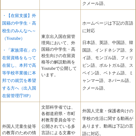
クメール語、
・【在留支援】外
国籍の中学生・高
ホームページは下記の言語
校生のみんなへ～
に対応
東京出入国在留管
（Youtube）
日本語、英語、中国語、韓
理局において、外
国籍の中学生・高
・「家族滞在」の
国語、インドネシア語、タ
校生向けの在留資
在留資格をもって
イ語、モンゴル語、フィリ
格等の解説動画を
在留し、本邦で高
ピン語、ポルトガル語、ス
Youtubeで公開して
等学校卒業後に本
ペイン語、ベトナム語、ミ
います。
邦での就労を希望
ャンマー語、ネパール語、
する方へ（出入国
クメール語、
在留管理庁HP）
文部科学省では、
外国人児童・保護者向けの
各都道府県・市町
学校の生活に関する動画が
村教育委員会等で
あります。動画は下記の言
外国人児童生徒等
公開されている多
の教育のための情
言語による文書や
語に対応。