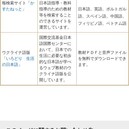
報検索サイト「
か
日本語指導・教科
すたねっと
」
指導のための教材
日本語、英語、ポルトガル
等を検索すること
語、スペイン語、中国語、
のできるサイトを
フィリピノ語、ベトナム語
運営しています。
国際交流基金日本
語国際センターに
おいて、日本での
ウクライナ語版
教材ＰＤＦと音声ファイル
生活に必要な初歩
「
いろどり 生活
を無料でダウンロードでき
的な日本語が学べ
の日本語
」
ます。
るウェブ教材のウ
クライナ語版を公
開しています。