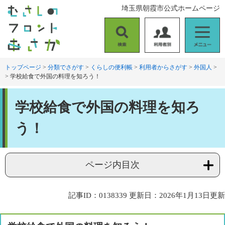
ペ
メ
埼玉県朝霞市公式ホームページ
ー
ニ
ジ
ュ
の
ー
検
利
メ
先
を
索
用
ニ
頭
飛
者
ュ
トップページ
>
分類でさがす
>
くらしの便利帳
>
利用者からさがす
>
外国人
>
で
ば
>
学校給食で外国の料理を知ろう！
別
ー
す
し
。
て
本
本
学校給食で外国の料理を知ろ
文
文
へ
う！
ページ内目次
記事ID：0138339
更新日：2026年1月13日更新