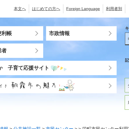
本文へ
はじめての方へ
Foreign Language
利用者別
キ
便利帳
市政情報
業者
記
か 子育て応援サイト
情報
>
公共施設一覧
>
市民センター
>
>
栄町市民センター利用