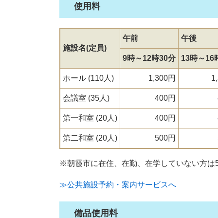
使用料
午前
午後
施設名(定員)
9時～12時30分
13時～16
ホール (110人)
1,300円
1
会議室 (35人)
400円
4
第一和室 (20人)
400円
4
第二和室 (20人)
500円
5
※朝霞市に在住、在勤、在学していない方は
≫公共施設予約・案内サービスへ
備品使用料