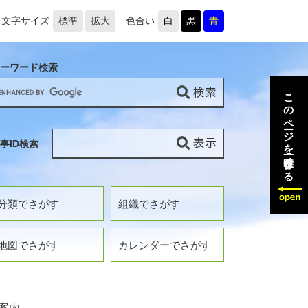
文字サイズ
標準
拡大
色合い
白
黒
青
ーワード検索
このページを一時保存する
事ID検索
分類でさがす
組織でさがす
地図でさがす
カレンダーでさがす
案内