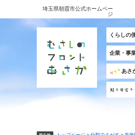
ペ
メ
埼玉県朝霞市公式ホームペー
ー
ニ
ジ
ジ
ュ
の
ー
先
を
くらしの
頭
飛
で
ば
企業・事
す
し
。
て
本
あさ
文
へ
トップページ
>
分類でさがす
>
市政