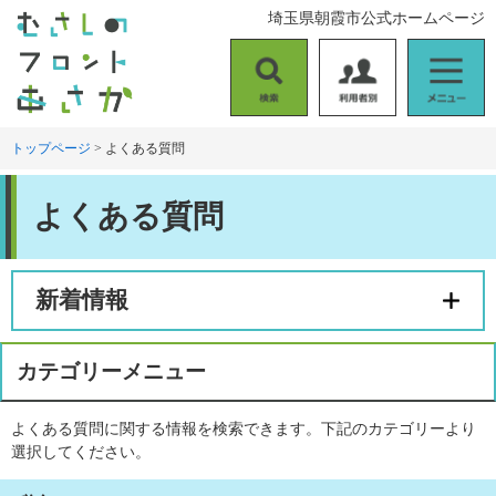
ペ
メ
埼玉県朝霞市公式ホームページ
ー
ニ
ジ
ュ
の
ー
検
利
メ
先
を
索
用
ニ
頭
飛
者
ュ
トップページ
>
よくある質問
で
ば
別
ー
す
し
本
。
て
よくある質問
文
本
文
へ
新着情報
カテゴリーメニュー
よくある質問に関する情報を検索できます。下記のカテゴリーより
選択してください。