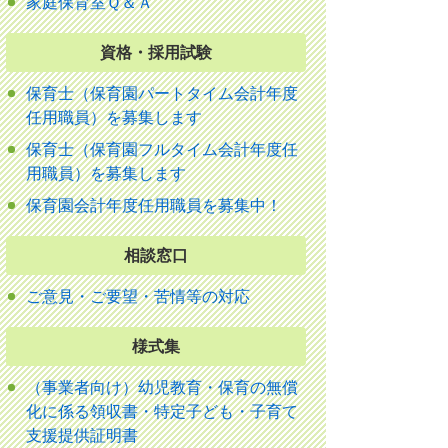
家庭保育室Ｑ＆Ａ
資格・採用試験
保育士（保育園パートタイム会計年度
任用職員）を募集します
保育士（保育園フルタイム会計年度任
用職員）を募集します
保育園会計年度任用職員を募集中！
相談窓口
ご意見・ご要望・苦情等の対応
様式集
（事業者向け）幼児教育・保育の無償
化に係る領収書・特定子ども・子育て
支援提供証明書