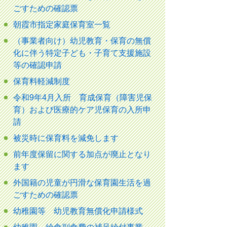
ごすための確認票
朝霞市指定家庭保育室一覧
（事業者向け）幼児教育・保育の無償
化に伴う特定子ども・子育て支援施設
等の確認申請
保育料軽減制度
令和9年4月入所 育成保育（障害児保
育）および医療的ケア児保育の入所申
請
被災時に保育料を減免します
前年度保留に関する加点が廃止となり
ます
外国籍の児童が円滑な保育園生活を過
ごすための確認票
幼稚園等 幼児教育無償化申請様式