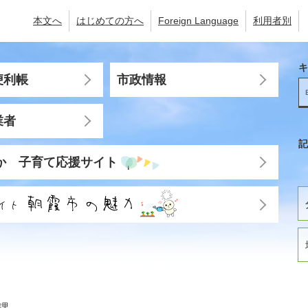
本文へ
はじめての方へ
Foreign Language
利用者別
キ
便利帳
市政情報
業者
記
か 子育て応援サイト
課