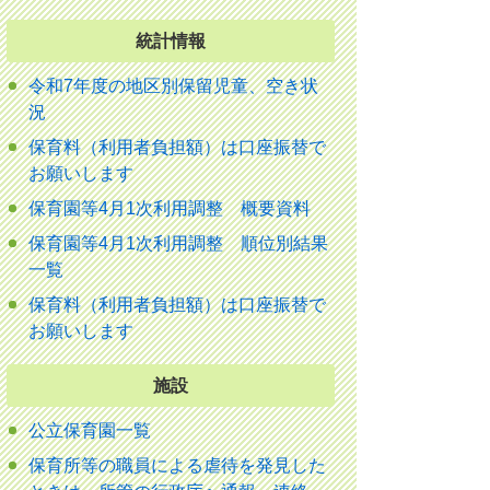
統計情報
令和7年度の地区別保留児童、空き状
況
保育料（利用者負担額）は口座振替で
お願いします
保育園等4月1次利用調整 概要資料
保育園等4月1次利用調整 順位別結果
一覧
保育料（利用者負担額）は口座振替で
お願いします
施設
公立保育園一覧
保育所等の職員による虐待を発見した