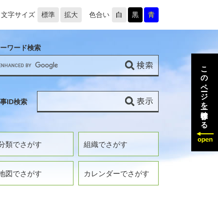
文字サイズ
標準
拡大
色合い
白
黒
青
ーワード検索
このページを一時保存する
事ID検索
分類でさがす
組織でさがす
地図でさがす
カレンダーでさがす