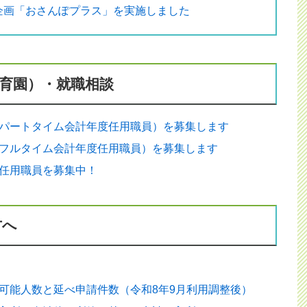
企画「おさんぽプラス」を実施しました
育園）・就職相談
知らせ
パートタイム会計年度任用職員）を募集します
事業）の実施事業者を募集します
フルタイム会計年度任用職員）を募集します
任用職員を募集中！
きは、所管の行政庁へ通報・連絡を！
事業） 利用の流れと認定申請
方へ
用職員）を募集します
可能人数と延べ申請件数（令和8年9月利用調整後）
職員）を募集します