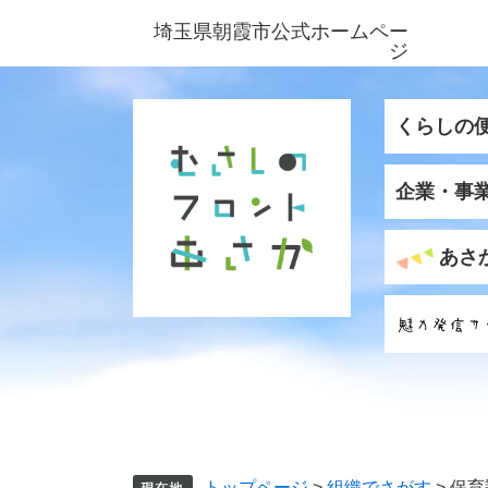
ペ
メ
埼玉県朝霞市公式ホームペー
ー
ニ
ジ
ジ
ュ
の
ー
先
を
くらしの
頭
飛
で
ば
企業・事
す
し
。
て
本
あさ
文
へ
トップページ
>
組織でさがす
>
保育