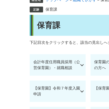
保育課
本
保育課
文
下記目次をクリックすると、該当の見出しへ
会計年度任用職員採用（公
保育園
営保育園）・就職相談
の方へ
【保育園】令和７年度入園
【保育
申請