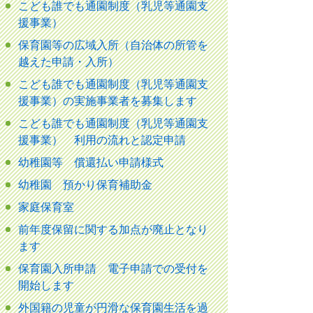
こども誰でも通園制度（乳児等通園支
援事業）
保育園等の広域入所（自治体の所管を
越えた申請・入所）
こども誰でも通園制度（乳児等通園支
援事業）の実施事業者を募集します
こども誰でも通園制度（乳児等通園支
援事業） 利用の流れと認定申請
幼稚園等 償還払い申請様式
幼稚園 預かり保育補助金
家庭保育室
前年度保留に関する加点が廃止となり
ます
保育園入所申請 電子申請での受付を
開始します
外国籍の児童が円滑な保育園生活を過