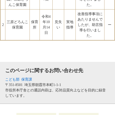
んこ保育園
た。
改善指導事項に
令和4
あたりませんで
三原どろんこ
保育
年10
見失
実地
2
したが、助言指
ー
保育園
所
月14
い
指導
導を行いまし
日
た。
このページに関するお問い合わせ先
こども部
保育課
〒351-8501
埼玉県朝霞市本町1-1-1
市役所本庁舎との通話内容は、応対品質向上などを目的に録音
しています。