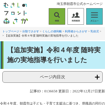
ペ
メ
埼玉県朝霞市公式ホームページ
ー
ニ
ジ
ュ
の
ー
検
利
メ
先
を
索
用
ニ
頭
飛
者
ュ
トップページ
>
分類でさがす
>
くらしの便利帳
>
利用者からさがす
>
乳幼児
>
で
ば
>
【追加実施】令和４年度 随時実施の実地指導を行いました
別
ー
す
し
。
て
本
本
【追加実施】令和４年度 随時実
文
文
へ
施の実地指導を行いました
ページ内目次
記事ID：0136658
更新日：2022年12月27日更新
令和４年度、朝霞市は子ども・子育て支援法に基づき、県職員の同行の