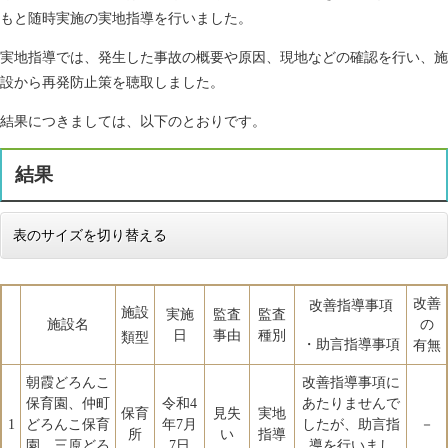
もと随時実施の実地指導を行いました。
実地指導では、発生した事故の概要や原因、現地などの確認を行い、施
設から再発防止策を聴取しました。
結果につきましては、以下のとおりです。
結果
表のサイズを切り替える
改善
改善指導事項
施設
実施
監査
監査
施設名
の
日
事由
種別
類型
・助言指導事項
有無
朝霞どろんこ
改善指導事項に
保育園、仲町
令和4
あたりませんで
保育
見失
実地
1
どろんこ保育
年7月
したが、助言指
－
所
い
指導
園、三原どろ
7日
導を行いまし