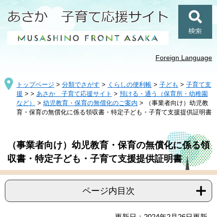
ペ
メ
ー
ニ
ジ
ュ
検
の
ー
索
先
を
頭
飛
Foreign Language
で
ば
す
し
トップページ
>
分類でさがす
>
くらしの便利帳
>
子ども
>
子育て支
。
て
援
>
>
あさか 子育て応援サイト
>
預ける・通う（保育所・幼稚園
本
など）
>
幼児教育・保育の無償化のご案内
>
（事業者向け）幼児教
文
育・保育の無償化に係る領収書・特定子ども・子育て支援提供証明書
へ
本
（事業者向け）幼児教育・保育の無償化に係る領
文
収書・特定子ども・子育て支援提供証明書
ページ内目次
更新日：2024年2月26日更新