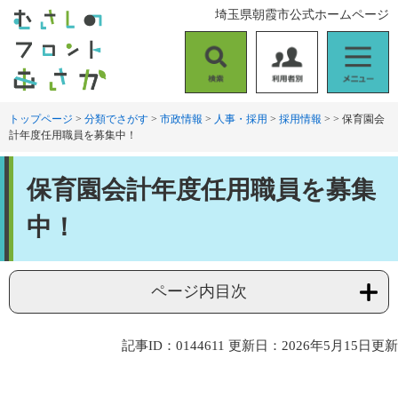
ペ
メ
埼玉県朝霞市公式ホームページ
ー
ニ
ジ
ュ
の
ー
検
利
メ
先
を
索
用
ニ
頭
飛
者
ュ
トップページ
>
分類でさがす
>
市政情報
>
人事・採用
>
採用情報
>
>
保育園会
で
ば
計年度任用職員を募集中！
別
ー
す
し
。
て
本
本
保育園会計年度任用職員を募集
文
文
へ
中！
ページ内目次
記事ID：0144611
更新日：2026年5月15日更新