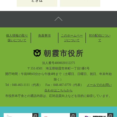
個人情報の取り
免責事項
このホームペー
RSS配信につい
扱いについて
ジについて
て
朝霞市役所
法人番号4000020112275
〒351-8501 埼玉県朝霞市本町一丁目1番1号
開庁時間：午前8時45分から午後4時まで（土曜日、日曜日、祝日、年末年始
除く）
Tel：048-463-1111（代表） Fax：048-467-0770（代表）
メールでのお問い
合わせはこちらから
市役所本庁舎との通話内容は、応対品質向上などを目的に録音しています。