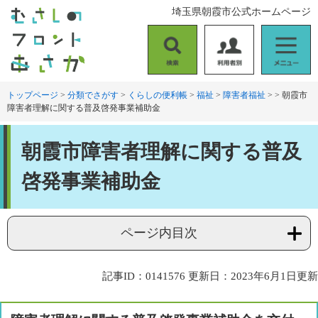
ペ
メ
埼玉県朝霞市公式ホームページ
ー
ニ
ジ
ュ
の
ー
検
利
メ
先
を
索
用
ニ
頭
飛
者
ュ
トップページ
>
分類でさがす
>
くらしの便利帳
>
福祉
>
障害者福祉
>
>
朝霞市
で
ば
障害者理解に関する普及啓発事業補助金
別
ー
す
し
。
て
本
本
朝霞市障害者理解に関する普及
文
文
へ
啓発事業補助金
ページ内目次
記事ID：0141576
更新日：2023年6月1日更新