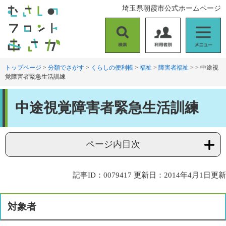
ペ
メ
埼玉県朝霞市公式ホームページ
ー
ニ
ジ
ュ
の
ー
検
利
メ
先
を
索
用
ニ
頭
飛
者
ュ
トップページ
>
分類でさがす
>
くらしの便利帳
>
福祉
>
障害者福祉
>
>
中途視
で
ば
覚障害者緊急生活訓練
別
ー
す
し
。
て
本
本
中途視覚障害者緊急生活訓練
文
文
へ
ページ内目次
記事ID：0079417
更新日：2014年4月1日更新
対象者