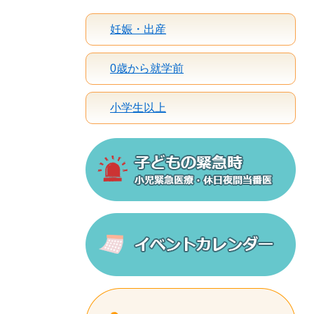
妊娠・出産
0歳から就学前
小学生以上