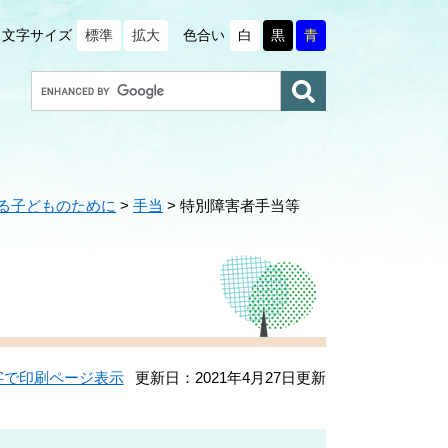
文字サイズ
標準
拡大
色合い
白
黒
青
G
o
o
g
l
e
る子どものために
>
手当
>
特別障害者手当等
カ
ス
タ
ム
検
索
字で印刷ページ表示
更新日：2021年4月27日更新