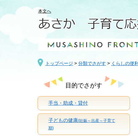
ペ
メ
ー
ニ
本文へ
ジ
ュ
の
ー
先
を
頭
飛
で
ば
す
し
。
て
トップページ
>
分類でさがす
>
くらしの便
本
文
目的でさがす
へ
手当・助成・貸付
子どもの健康
(妊娠～出産～子育て
期)