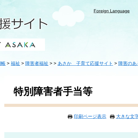
Foreign Language
利帳
>
福祉
>
障害者福祉
>
>
あさか 子育て応援サイト
>
障害のあ
本
文
特別障害者手当等
印刷ページ表示
大きな文