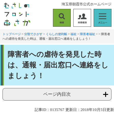
ペ
メ
埼玉県朝霞市公式ホームページ
ー
ニ
ジ
ュ
の
ー
検
利
メ
先
を
索
用
ニ
頭
飛
者
ュ
トップページ
>
分類でさがす
>
くらしの便利帳
>
福祉
>
障害者福祉
>
>
障害者
で
ば
への虐待を発見した時は、通報・届出窓口へ連絡をしましょう！
別
ー
す
し
。
て
本
本
障害者への虐待を発見した時
文
文
へ
は、通報・届出窓口へ連絡をし
ましょう！
ページ内目次
記事ID：0135767
更新日：2018年10月5日更新