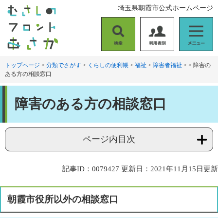
ペ
メ
埼玉県朝霞市公式ホームページ
ー
ニ
ジ
ュ
の
ー
検
利
メ
先
を
索
用
ニ
頭
飛
者
ュ
トップページ
>
分類でさがす
>
くらしの便利帳
>
福祉
>
障害者福祉
>
>
障害の
で
ば
ある方の相談窓口
別
ー
す
し
。
て
本
本
障害のある方の相談窓口
文
文
へ
ページ内目次
記事ID：0079427
更新日：2021年11月15日更新
朝霞市役所以外の相談窓口