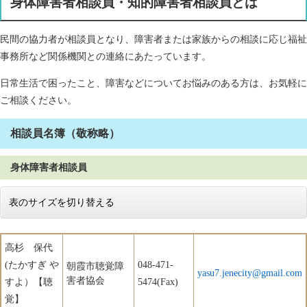
身体障害者相談員・知的障害者相談員とは
民間の協力者が相談員となり、障害者または家族からの相談に応じ福祉
事務所など関係機関との連絡にあたっています。
日常生活で困ったこと、障害などについてお悩みのある方は、お気軽に
ご相談ください。
相談員名簿（敬称略）
身体障害者相談員
表のサイズを切り替える
高杉 保代
(たかすぎ や
048-471-
朝霞市聴覚障
yasu7.jenecity@gmail.com
害者協会
すよ）【聴
5474(Fax)
覚】