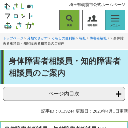
ペ
メ
埼玉県朝霞市公式ホームページ
ー
ニ
ジ
ュ
の
ー
検
利
メ
先
を
索
用
ニ
頭
飛
者
ュ
トップページ
>
分類でさがす
>
くらしの便利帳
>
福祉
>
障害者福祉
>
>
身体障
で
ば
害者相談員・知的障害者相談員のご案内
別
ー
す
し
。
て
本
本
身体障害者相談員・知的障害者
文
文
へ
相談員のご案内
ページ内目次
記事ID：0139244
更新日：2023年4月1日更新