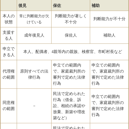
後見
保佐
補助
本人の
判断能力が著しく
常に判断能力が欠
判断能力が不十分
状態
不十分
けている
支援す
成年後見人
保佐人
補助人
る人
申立で
本人、配偶者、4親等内の親族、検察官、市町村長など
きる人
申立ての範囲内
申立ての範囲内
代理権
原則すべての法
で、家庭裁判所の
で、家庭裁判所の
の範囲
律行為
審判で定めた法律
審判で定めた法律
行為
行為
民法で定められた
申立ての範囲内
行為（借金、訴
同意権
で、家庭裁判所の
－
訟、相続の承認や
の範囲
審判で定めた法律
放棄、新築や増改
行為
築など）
民法で定められた