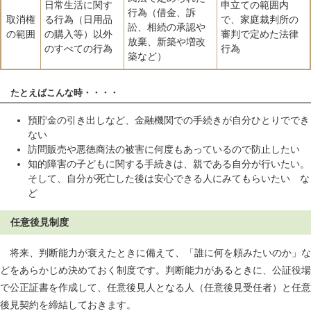
日常生活に関す
申立ての範囲内
行為（借金、訴
取消権
る行為（日用品
で、家庭裁判所の
訟、相続の承認や
の範囲
の購入等）以外
審判で定めた法律
放棄、新築や増改
のすべての行為
行為
築など）
たとえばこんな時・・・・
預貯金の引き出しなど、金融機関での手続きが自分ひとりででき
ない
訪問販売や悪徳商法の被害に何度もあっているので防止したい
知的障害の子どもに関する手続きは、親である自分が行いたい。
そして、自分が死亡した後は安心できる人にみてもらいたい な
ど
任意後見制度
将来、判断能力が衰えたときに備えて、「誰に何を頼みたいのか」な
どをあらかじめ決めておく制度です。判断能力があるときに、公証役場
で公正証書を作成して、任意後見人となる人（任意後見受任者）と任意
後見契約を締結しておきます。