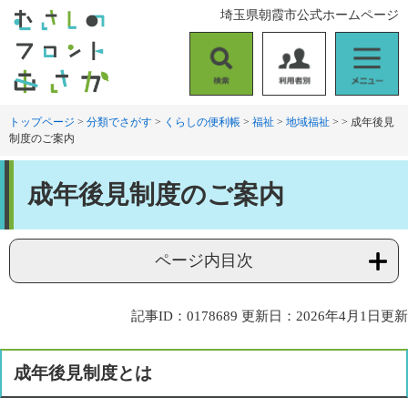
ペ
メ
埼玉県朝霞市公式ホームページ
ー
ニ
ジ
ュ
の
ー
検
利
メ
先
を
索
用
ニ
頭
飛
者
ュ
トップページ
>
分類でさがす
>
くらしの便利帳
>
福祉
>
地域福祉
>
>
成年後見
で
ば
制度のご案内
別
ー
す
し
。
て
本
本
成年後見制度のご案内
文
文
へ
ページ内目次
記事ID：0178689
更新日：2026年4月1日更新
成年後見制度とは