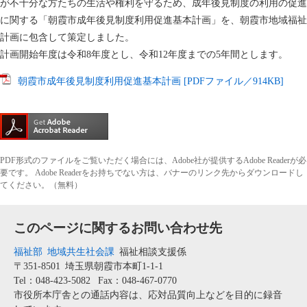
が不十分な方たちの生活や権利を守るため、成年後見制度の利用の促進
に関する「朝霞市成年後見制度利用促進基本計画」を、朝霞市地域福祉
計画に包含して策定しました。
計画開始年度は令和8年度とし、令和12年度までの5年間とします。
朝霞市成年後見制度利用促進基本計画 [PDFファイル／914KB]
PDF形式のファイルをご覧いただく場合には、Adobe社が提供するAdobe Readerが必
要です。
Adobe Readerをお持ちでない方は、バナーのリンク先からダウンロードし
てください。（無料）
このページに関するお問い合わせ先
福祉部
地域共生社会課
福祉相談支援係
〒351-8501
埼玉県朝霞市本町1-1-1
Tel：048-423-5082
Fax：048-467-0770
市役所本庁舎との通話内容は、応対品質向上などを目的に録音