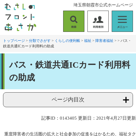
ペ
メ
埼玉県朝霞市公式ホームページ
ー
ニ
ジ
ュ
の
ー
検
利
メ
先
を
索
用
ニ
頭
飛
者
ュ
トップページ
>
分類でさがす
>
くらしの便利帳
>
福祉
>
障害者福祉
>
>
バス・
で
ば
鉄道共通ICカード利用料の助成
別
ー
す
し
。
て
本
本
バス・鉄道共通ICカード利用料
文
文
へ
の助成
ページ内目次
記事ID：0143405
更新日：2021年4月27日更新
重度障害者の生活圏の拡大と社会参加の促進をはかるため、福祉タク