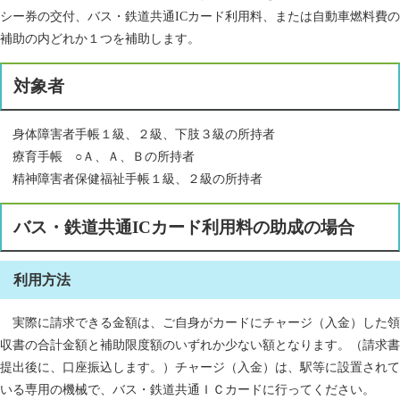
シー券の交付、バス・鉄道共通ICカード利用料、または自動車燃料費の
補助の内どれか１つを補助します。
対象者
身体障害者手帳１級、２級、下肢３級の所持者
療育手帳 ○Ａ、Ａ、Ｂの所持者
精神障害者保健福祉手帳１級、２級の所持者
バス・鉄道共通ICカード利用料の助成の場合
利用方法
実際に請求できる金額は、ご自身がカードにチャージ（入金）した領
収書の合計金額と補助限度額のいずれか少ない額となります。（請求書
提出後に、口座振込します。）チャージ（入金）は、駅等に設置されて
いる専用の機械で、バス・鉄道共通ＩＣカードに行ってください。