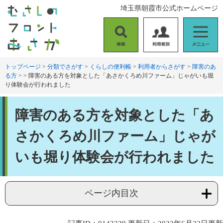
ペ
メ
埼玉県朝霞市公式ホームページ
ー
ニ
ジ
ュ
の
ー
検
利
メ
先
を
索
用
ニ
頭
飛
者
ュ
トップページ
>
分類でさがす
>
くらしの便利帳
>
利用者からさがす
>
障害のあ
で
ば
る方
>
>
障害のある方を対象とした「あさかくろめ川ファーム」じゃがいも堀
別
ー
す
し
り体験会が行われました
。
て
本
本
文
障害のある方を対象とした「あ
文
へ
さかくろめ川ファーム」じゃが
いも堀り体験会が行われました
ページ内目次