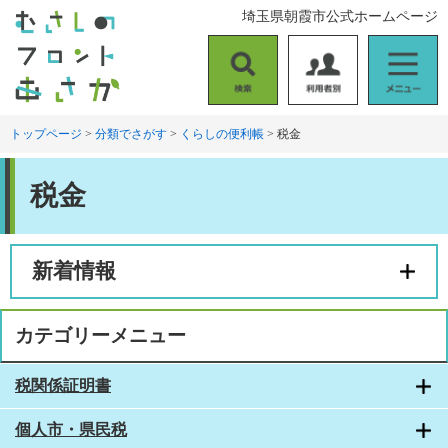
ペ
メ
埼玉県朝霞市公式ホームページ
ー
ニ
ジ
ュ
の
ー
検
利
メ
先
を
索
用
ニ
頭
飛
者
ュ
トップページ
>
分類でさがす
>
くらしの便利帳
>
税金
で
ば
別
ー
す
し
本
。
て
税金
文
本
文
へ
新着情報
カテゴリーメニュー
税関係証明書
個人市・県民税