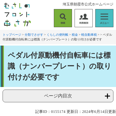
ペ
メ
埼玉県朝霞市公式ホームページ
ー
ニ
ジ
ュ
の
ー
検
利
メ
先
を
索
用
ニ
頭
飛
者
ュ
トップページ
>
分類でさがす
>
くらしの便利帳
>
税金
>
軽自動車税
>
>
ペダル
で
ば
付原動機付自転車には標識（ナンバープレート）の取り付けが必要です
別
ー
す
し
。
て
本
本
ペダル付原動機付自転車には標
文
文
へ
識（ナンバープレート）の取り
付けが必要です
ページ内目次
記事ID：0155174
更新日：2024年6月14日更新