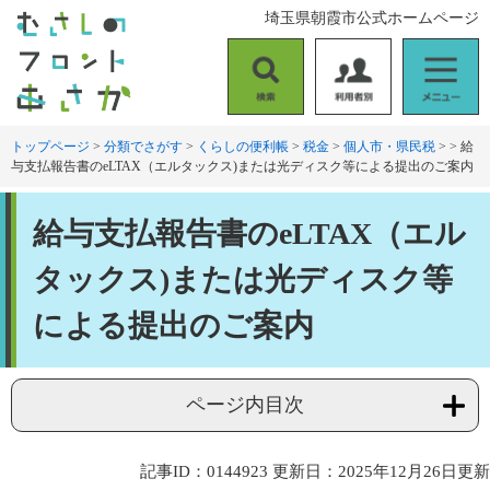
ペ
メ
埼玉県朝霞市公式ホームページ
ー
ニ
ジ
ュ
の
ー
検
利
メ
先
を
索
用
ニ
頭
飛
者
ュ
トップページ
>
分類でさがす
>
くらしの便利帳
>
税金
>
個人市・県民税
>
>
給
で
ば
与支払報告書のeLTAX（エルタックス)または光ディスク等による提出のご案内
別
ー
す
し
。
て
本
本
給与支払報告書のeLTAX（エル
文
文
へ
タックス)または光ディスク等
による提出のご案内
ページ内目次
記事ID：0144923
更新日：2025年12月26日更新