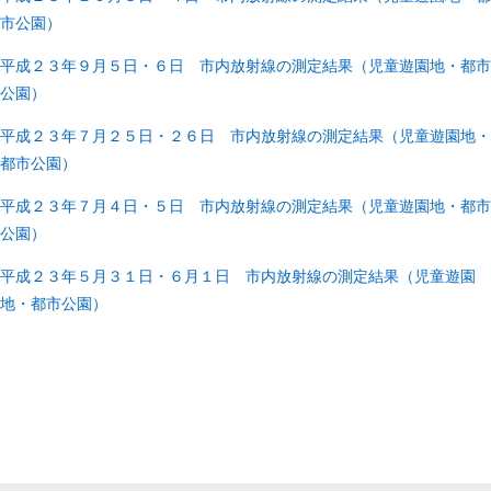
市公園）
平成２３年９月５日・６日 市内放射線の測定結果（児童遊園地・都市
公園）
平成２３年７月２５日・２６日 市内放射線の測定結果（児童遊園地・
都市公園）
平成２３年７月４日・５日 市内放射線の測定結果（児童遊園地・都市
公園）
平成２３年５月３１日・６月１日 市内放射線の測定結果（児童遊園
地・都市公園）