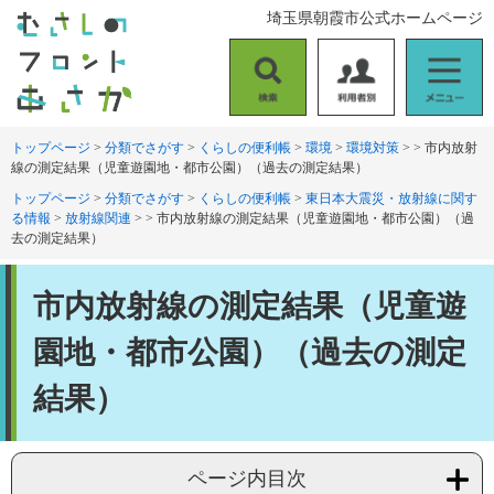
ペ
メ
埼玉県朝霞市公式ホームページ
ー
ニ
ジ
ュ
の
ー
検
利
メ
先
を
索
用
ニ
頭
飛
者
ュ
トップページ
>
分類でさがす
>
くらしの便利帳
>
環境
>
環境対策
>
>
市内放射
で
ば
線の測定結果（児童遊園地・都市公園）（過去の測定結果）
別
ー
す
し
。
て
トップページ
>
分類でさがす
>
くらしの便利帳
>
東日本大震災・放射線に関す
る情報
>
放射線関連
>
>
市内放射線の測定結果（児童遊園地・都市公園）（過
本
去の測定結果）
文
へ
本
市内放射線の測定結果（児童遊
文
園地・都市公園）（過去の測定
結果）
ページ内目次