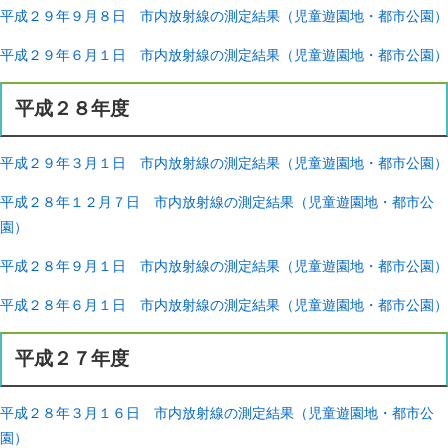
平成２９年９月８日 市内放射線の測定結果（児童遊園地・都市公園）
平成２９年６月１日 市内放射線の測定結果（児童遊園地・都市公園）
平成２８年度
平成２９年３月１日 市内放射線の測定結果（児童遊園地・都市公園）
平成２８年１２月７日 市内放射線の測定結果（児童遊園地・都市公
園）
平成２８年９月１日 市内放射線の測定結果（児童遊園地・都市公園）
平成２８年６月１日 市内放射線の測定結果（児童遊園地・都市公園）
平成２７年度
平成２８年３月１６日 市内放射線の測定結果（児童遊園地・都市公
園）