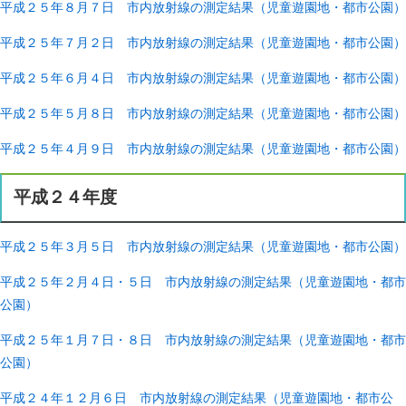
平成２５年８月７日 市内放射線の測定結果（児童遊園地・都市公園）
平成２５年７月２日 市内放射線の測定結果（児童遊園地・都市公園）
平成２５年６月４日 市内放射線の測定結果（児童遊園地・都市公園）
平成２５年５月８日 市内放射線の測定結果（児童遊園地・都市公園）
平成２５年４月９日 市内放射線の測定結果（児童遊園地・都市公園）
平成２４年度
平成２５年３月５日 市内放射線の測定結果（児童遊園地・都市公園）
平成２５年２月４日・５日 市内放射線の測定結果（児童遊園地・都市
公園）
平成２５年１月７日・８日 市内放射線の測定結果（児童遊園地・都市
公園）
平成２４年１２月６日 市内放射線の測定結果（児童遊園地・都市公