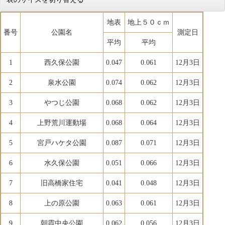
地表
地上５０ｃｍ
番号
公園名
測定日
平均
平均
1
西久保公園
0.047
0.061
12月3日
2
泉水公園
0.074
0.062
12月3日
3
やつじ公園
0.068
0.062
12月3日
4
上野荒川運動場
0.068
0.064
12月3日
5
宮戸ハケタ公園
0.087
0.071
12月3日
6
水久保公園
0.051
0.066
12月3日
7
旧高橋家住宅
0.041
0.048
12月3日
8
上の原公園
0.063
0.061
12月3日
9
朝霞中央公園
0.062
0.056
12月3日