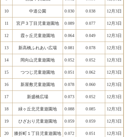
10
中道公園
0.030
0.038
12月3日
11
宮戸３丁目児童遊園地
0.089
0.077
12月3日
12
霞ヶ丘児童遊園地
0.064
0.049
12月3日
13
新高橋ふれあい広場
0.081
0.078
12月3日
14
岡向山児童遊園地
0.052
0.052
12月3日
15
つつじ児童遊園地
0.051
0.062
12月3日
16
新屋敷児童遊園地
0.078
0.060
12月3日
17
新盛橋広場
0.073
0.052
12月3日
18
緑ヶ丘北児童遊園地
0.088
0.085
12月3日
19
ひざおり児童遊園地
0.059
0.059
12月3日
20
膝折町１丁目児童遊園地
0.072
0.051
12月3日