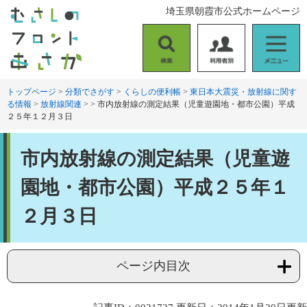
ペ
メ
埼玉県朝霞市公式ホームページ
ー
ニ
ジ
ュ
の
ー
検
利
メ
先
を
索
用
ニ
頭
飛
者
ュ
トップページ
>
分類でさがす
>
くらしの便利帳
>
東日本大震災・放射線に関す
で
ば
る情報
>
放射線関連
>
>
市内放射線の測定結果（児童遊園地・都市公園）平成
別
ー
す
し
２５年１２月３日
。
て
本
本
文
市内放射線の測定結果（児童遊
文
へ
園地・都市公園）平成２５年１
２月３日
ページ内目次