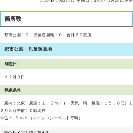
記事ID：0021727
更新日：2014年1月20日更新
箇所数
都市公園１０ 児童遊園地１０ 合計２０箇所
都市公園・児童遊園地
測定日
１２月３日
気象条件
（風向：北東 風速：１．５ｍ／ｓ 天気：晴 気温：１５．６℃）１
２月３日午前１０時現在
単位：μＳｖ/ｈ（マイクロシーベルト毎時）
表のサイズを切り替える