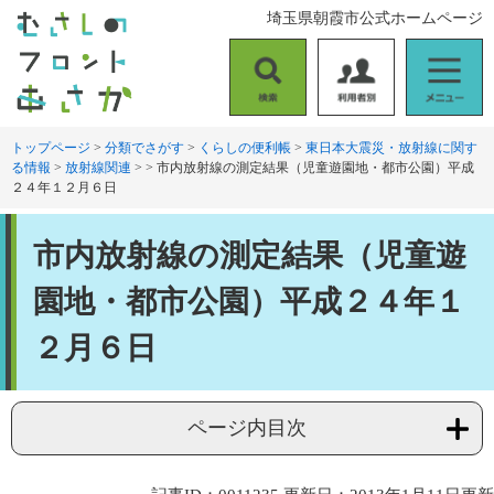
ペ
メ
埼玉県朝霞市公式ホームページ
ー
ニ
ジ
ュ
の
ー
検
利
メ
先
を
索
用
ニ
頭
飛
者
ュ
トップページ
>
分類でさがす
>
くらしの便利帳
>
東日本大震災・放射線に関す
で
ば
る情報
>
放射線関連
>
>
市内放射線の測定結果（児童遊園地・都市公園）平成
別
ー
す
し
２４年１２月６日
。
て
本
本
文
市内放射線の測定結果（児童遊
文
へ
園地・都市公園）平成２４年１
２月６日
ページ内目次