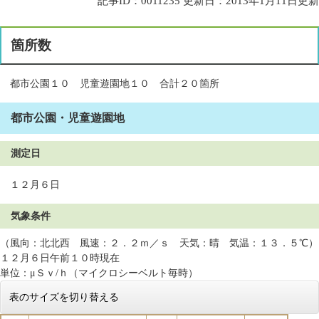
記事ID：0011235
更新日：2013年1月11日更新
箇所数
都市公園１０ 児童遊園地１０ 合計２０箇所
都市公園・児童遊園地
測定日
１２月６日
気象条件
（風向：北北西 風速：２．２ｍ／ｓ 天気：晴 気温：１３．５℃）
１２月６日午前１０時現在
単位：μＳｖ/ｈ（マイクロシーベルト毎時）
表のサイズを切り替える