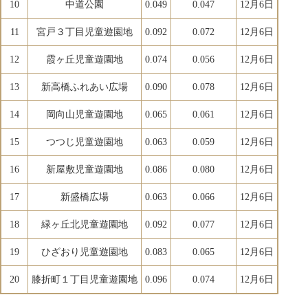
10
中道公園
0.049
0.047
12月6日
11
宮戸３丁目児童遊園地
0.092
0.072
12月6日
12
霞ヶ丘児童遊園地
0.074
0.056
12月6日
13
新高橋ふれあい広場
0.090
0.078
12月6日
14
岡向山児童遊園地
0.065
0.061
12月6日
15
つつじ児童遊園地
0.063
0.059
12月6日
16
新屋敷児童遊園地
0.086
0.080
12月6日
17
新盛橋広場
0.063
0.066
12月6日
18
緑ヶ丘北児童遊園地
0.092
0.077
12月6日
19
ひざおり児童遊園地
0.083
0.065
12月6日
20
膝折町１丁目児童遊園地
0.096
0.074
12月6日