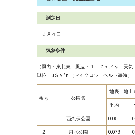
測定日
６月４日
気象条件
（風向：東北東 風速：１．７ｍ／ｓ 天気
単位：μＳｖ/ｈ（マイクロシーベルト毎時）
地表
地上
番号
公園名
平均
1
西久保公園
0.061
0
2
泉水公園
0.078
0