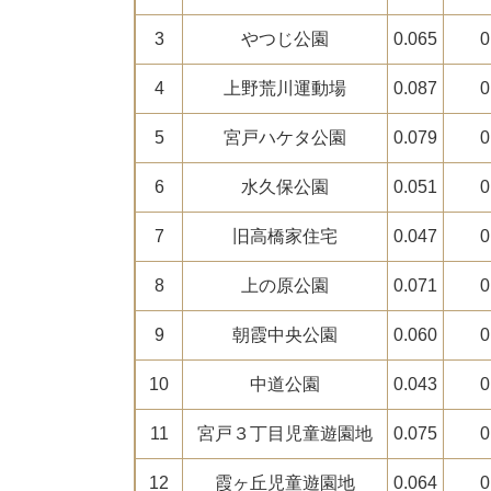
3
やつじ公園
0.065
0
4
上野荒川運動場
0.087
0
5
宮戸ハケタ公園
0.079
0
6
水久保公園
0.051
0
7
旧高橋家住宅
0.047
0
8
上の原公園
0.071
0
9
朝霞中央公園
0.060
0
10
中道公園
0.043
0
11
宮戸３丁目児童遊園地
0.075
0
12
霞ヶ丘児童遊園地
0.064
0