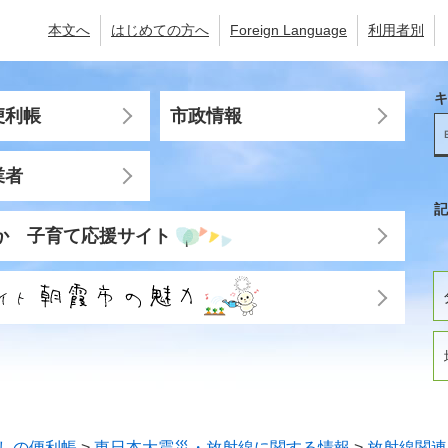
本文へ
はじめての方へ
Foreign Language
利用者別
キ
便利帳
市政情報
業者
記
か 子育て応援サイト
しの便利帳
>
東日本大震災・放射線に関する情報
>
放射線関連