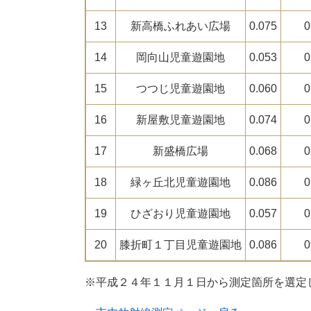
13
新高橋ふれあい広場
0.075
0
14
岡向山児童遊園地
0.053
0
15
つつじ児童遊園地
0.060
0
16
新屋敷児童遊園地
0.074
0
17
新盛橋広場
0.068
0
18
緑ヶ丘北児童遊園地
0.086
0
19
ひざおり児童遊園地
0.057
0
20
膝折町１丁目児童遊園地
0.086
0
※平成２４年１１月１日から測定箇所を選定