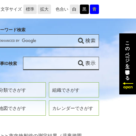
文字サイズ
標準
拡大
色合い
白
黒
青
ーワード検索
このページを一時保存する
事ID検索
分類でさがす
組織でさがす
地図でさがす
カレンダーでさがす
>
>
市内放射線の測定結果（児童遊園