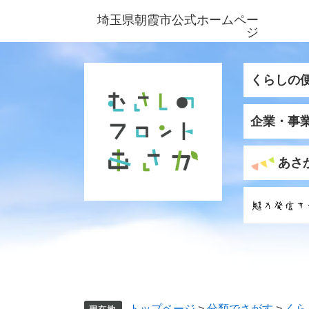
ペ
メ
埼玉県朝霞市公式ホームペー
ー
ニ
ジ
ジ
ュ
の
ー
先
を
くらしの
頭
飛
で
ば
企業・事
す
し
。
て
本
あさ
文
へ
トップページ
>
分類でさがす
>
くら