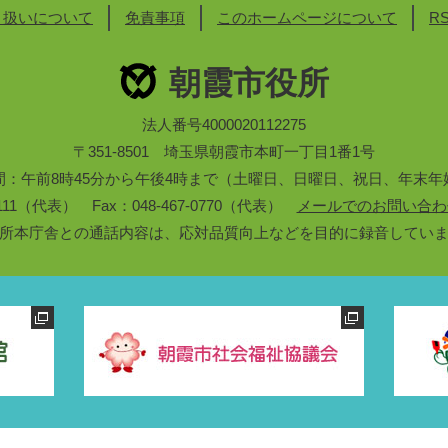
り扱いについて
免責事項
このホームページについて
R
朝霞市役所
法人番号4000020112275
〒351-8501 埼玉県朝霞市本町一丁目1番1号
間：午前8時45分から午後4時まで（土曜日、日曜日、祝日、年末年
3-1111（代表） Fax：048-467-0770（代表）
メールでのお問い合わ
所本庁舎との通話内容は、応対品質向上などを目的に録音してい