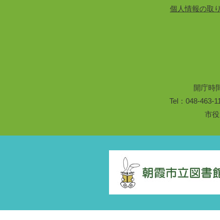
個人情報の取
開庁時
Tel：048-46
市役