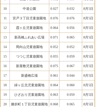
10
中道公園
0.027
0.032
8月5日
11
宮戸３丁目児童遊園地
0.076
0.076
8月5日
12
霞ヶ丘児童遊園地
0.064
0.056
8月5日
13
新高橋ふれあい広場
0.071
0.065
8月5日
14
岡向山児童遊園地
0.052
0.052
8月5日
15
つつじ児童遊園地
0.055
0.059
8月5日
16
新屋敷児童遊園地
0.075
0.067
8月5日
17
新盛橋広場
0.061
0.044
8月5日
18
緑ヶ丘北児童遊園地
0.064
0.060
8月5日
19
ひざおり児童遊園地
0.063
0.059
8月5日
20
膝折町１丁目児童遊園地
0.068
0.065
8月5日