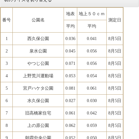
地表
地上５０ｃｍ
番号
公園名
測定日
平均
平均
1
西久保公園
0.036
0.041
8月5日
2
泉水公園
0.045
0.056
8月5日
3
やつじ公園
0.071
0.056
8月5日
4
上野荒川運動場
0.053
0.054
8月5日
5
宮戸ハケタ公園
0.081
0.061
8月5日
6
水久保公園
0.027
0.030
8月5日
7
旧高橋家住宅
0.061
0.042
8月5日
8
上の原公園
0.062
0.059
8月5日
9
朝霞中央公園
0.052
0.050
8月5日