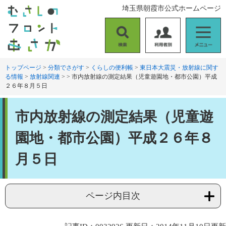
ペ
メ
埼玉県朝霞市公式ホームページ
ー
ニ
ジ
ュ
の
ー
検
利
メ
先
を
索
用
ニ
頭
飛
者
ュ
トップページ
>
分類でさがす
>
くらしの便利帳
>
東日本大震災・放射線に関す
で
ば
る情報
>
放射線関連
>
>
市内放射線の測定結果（児童遊園地・都市公園）平成
別
ー
す
し
２６年８月５日
。
て
本
本
文
市内放射線の測定結果（児童遊
文
へ
園地・都市公園）平成２６年８
月５日
ページ内目次