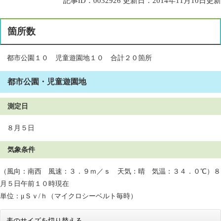
記事ID：0032926
更新日：2014年11月10日更新
箇所数
都市公園１０ 児童遊園地１０ 合計２０箇所
都市公園・児童遊園地
測定日
８月５日
気象条件
（風向：南西 風速：３．９ｍ／ｓ 天気：晴 気温：３４．０℃）８
月５日午前１０時現在
単位：μＳｖ/ｈ（マイクロシーベルト毎時）
表のサイズを切り替える