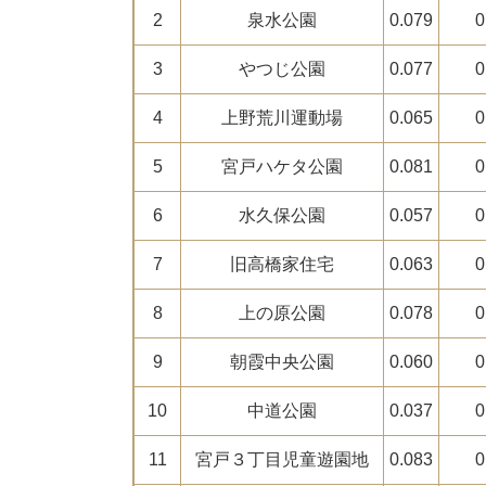
2
泉水公園
0.079
0
3
やつじ公園
0.077
0
4
上野荒川運動場
0.065
0
5
宮戸ハケタ公園
0.081
0
6
水久保公園
0.057
0
7
旧高橋家住宅
0.063
0
8
上の原公園
0.078
0
9
朝霞中央公園
0.060
0
10
中道公園
0.037
0
11
宮戸３丁目児童遊園地
0.083
0