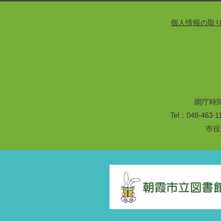
個人情報の取
開庁時
Tel：048-46
市役