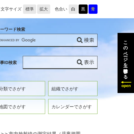
文字サイズ
標準
拡大
色合い
白
黒
青
ーワード検索
このページを一時保存する
事ID検索
分類でさがす
組織でさがす
地図でさがす
カレンダーでさがす
>
>
市内放射線の測定結果（児童遊園