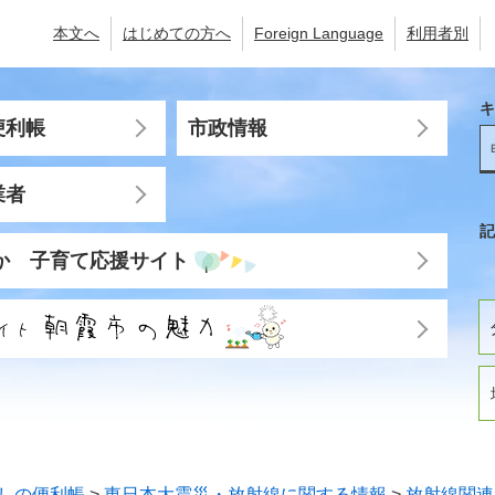
本文へ
はじめての方へ
Foreign Language
利用者別
キ
便利帳
市政情報
業者
記
か 子育て応援サイト
しの便利帳
>
東日本大震災・放射線に関する情報
>
放射線関連