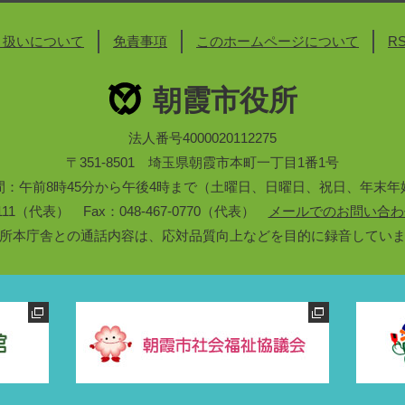
り扱いについて
免責事項
このホームページについて
R
朝霞市役所
法人番号4000020112275
〒351-8501 埼玉県朝霞市本町一丁目1番1号
間：午前8時45分から午後4時まで（土曜日、日曜日、祝日、年末年
3-1111（代表） Fax：048-467-0770（代表）
メールでのお問い合わ
所本庁舎との通話内容は、応対品質向上などを目的に録音してい