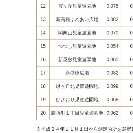
12
霞ヶ丘児童遊園地
0.075
0
13
新高橋ふれあい広場
0.082
0
14
岡向山児童遊園地
0.070
0
15
つつじ児童遊園地
0.054
0
16
新屋敷児童遊園地
0.065
0
17
新盛橋広場
0.082
0
18
緑ヶ丘北児童遊園地
0.099
0
19
ひざおり児童遊園地
0.068
0
20
膝折町１丁目児童遊園地
0.062
0
※平成２４年１１月１日から測定箇所を選定