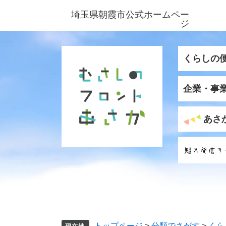
ペ
メ
埼玉県朝霞市公式ホームペー
ー
ニ
ジ
ジ
ュ
の
ー
先
を
くらしの
頭
飛
で
ば
企業・事
す
し
。
て
本
あさ
文
へ
トップページ
>
分類でさがす
>
くら