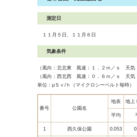
測定日
１１月５日、１１月６日
気象条件
（風向：北北東 風速：１．２ｍ／ｓ 天気
（風向：西北西 風速：０．６ｍ／ｓ 天気
単位：μＳｖ/ｈ（マイクロシーベルト毎時）
地表
地上
番号
公園名
平均
1
西久保公園
0.053
0