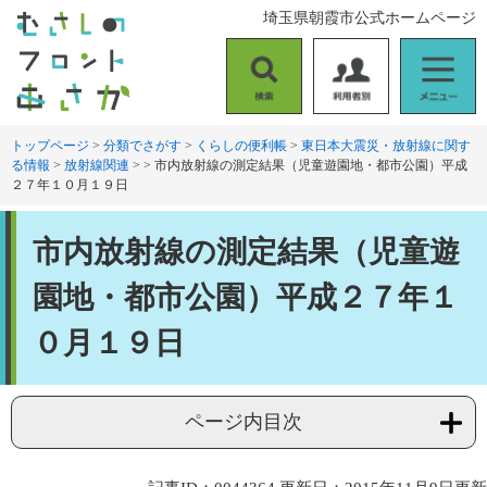
ペ
メ
埼玉県朝霞市公式ホームページ
ー
ニ
ジ
ュ
の
ー
検
利
メ
先
を
索
用
ニ
頭
飛
者
ュ
トップページ
>
分類でさがす
>
くらしの便利帳
>
東日本大震災・放射線に関す
で
ば
る情報
>
放射線関連
>
>
市内放射線の測定結果（児童遊園地・都市公園）平成
別
ー
す
し
２７年１０月１９日
。
て
本
本
文
市内放射線の測定結果（児童遊
文
へ
園地・都市公園）平成２７年１
０月１９日
ページ内目次