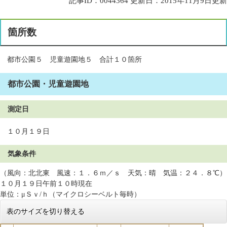
記事ID：0044364
更新日：2015年11月9日更新
箇所数
都市公園５ 児童遊園地５ 合計１０箇所
都市公園・児童遊園地
測定日
１０月１９日
気象条件
（風向：北北東 風速：１．６ｍ／ｓ 天気：晴 気温：２４．８℃）
１０月１９日午前１０時現在
単位：μＳｖ/ｈ（マイクロシーベルト毎時）
表のサイズを切り替える