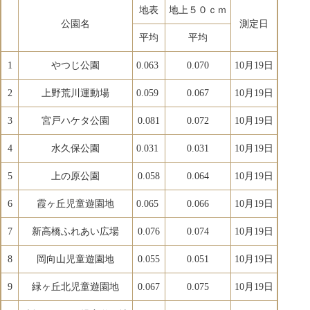
地表
地上５０ｃｍ
公園名
測定日
平均
平均
1
やつじ公園
0.063
0.070
10月19日
2
上野荒川運動場
0.059
0.067
10月19日
3
宮戸ハケタ公園
0.081
0.072
10月19日
4
水久保公園
0.031
0.031
10月19日
5
上の原公園
0.058
0.064
10月19日
6
霞ヶ丘児童遊園地
0.065
0.066
10月19日
7
新高橋ふれあい広場
0.076
0.074
10月19日
8
岡向山児童遊園地
0.055
0.051
10月19日
9
緑ヶ丘北児童遊園地
0.067
0.075
10月19日