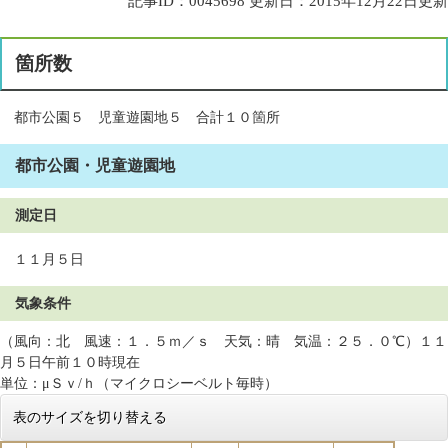
記事ID：0045698
更新日：2015年12月22日更新
箇所数
都市公園５ 児童遊園地５ 合計１０箇所
都市公園・児童遊園地
測定日
１１月５日
気象条件
（風向：北 風速：１．５ｍ／ｓ 天気：晴 気温：２５．０℃）１１
月５日午前１０時現在
単位：μＳｖ/ｈ（マイクロシーベルト毎時）
表のサイズを切り替える