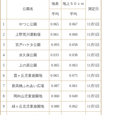
地表
地上５０ｃｍ
公園名
測定日
平均
平均
1
やつじ公園
0.065
0.067
11月5日
2
上野荒川運動場
0.061
0.060
11月5日
3
宮戸ハケタ公園
0.093
0.058
11月5日
4
水久保公園
0.033
0.038
11月5日
5
上の原公園
0.065
0.063
11月5日
6
霞ヶ丘児童遊園地
0.065
0.075
11月5日
7
新高橋ふれあい広場
0.087
0.061
11月5日
8
岡向山児童遊園地
0.060
0.049
11月5日
9
緑ヶ丘北児童遊園地
0.080
0.062
11月5日