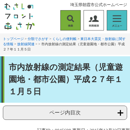
ペ
メ
埼玉県朝霞市公式ホームページ
ー
ニ
ジ
ュ
の
ー
検
利
メ
先
を
索
用
ニ
頭
飛
者
ュ
トップページ
>
分類でさがす
>
くらしの便利帳
>
東日本大震災・放射線に関す
で
ば
る情報
>
放射線関連
>
>
市内放射線の測定結果（児童遊園地・都市公園）平成
別
ー
す
し
２７年１１月５日
。
て
本
本
文
市内放射線の測定結果（児童遊
文
へ
園地・都市公園）平成２７年１
１月５日
ページ内目次