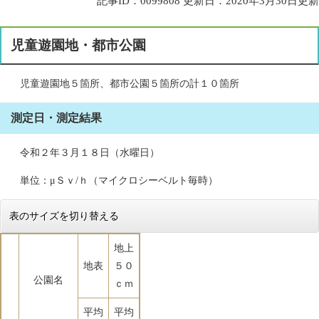
記事ID：0099808
更新日：2020年3月30日更新
児童遊園地・都市公園
児童遊園地５箇所、都市公園５箇所の計１０箇所
測定日・測定結果
令和２年３月１８日（水曜日）
単位：μＳｖ/ｈ（マイクロシーベルト毎時）
表のサイズを切り替える
地上
地表
５０
公園名
ｃｍ
平均
平均