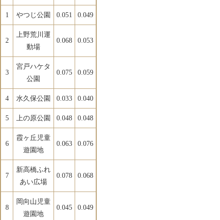
1
やつじ公園
0.051
0.049
上野荒川運
2
0.068
0.053
動場
宮戸ハケタ
3
0.075
0.059
公園
4
水久保公園
0.033
0.040
5
上の原公園
0.048
0.048
霞ヶ丘児童
6
0.063
0.076
遊園地
新高橋ふれ
7
0.078
0.068
あい広場
岡向山児童
8
0.045
0.049
遊園地