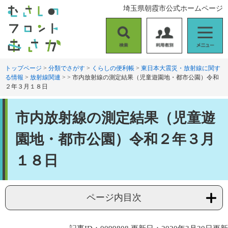
ペ
メ
埼玉県朝霞市公式ホームページ
ー
ニ
ジ
ュ
の
ー
検
利
メ
先
を
索
用
ニ
頭
飛
者
ュ
トップページ
>
分類でさがす
>
くらしの便利帳
>
東日本大震災・放射線に関す
で
ば
る情報
>
放射線関連
>
>
市内放射線の測定結果（児童遊園地・都市公園）令和
別
ー
す
し
２年３月１８日
。
て
本
本
文
市内放射線の測定結果（児童遊
文
へ
園地・都市公園）令和２年３月
１８日
ページ内目次