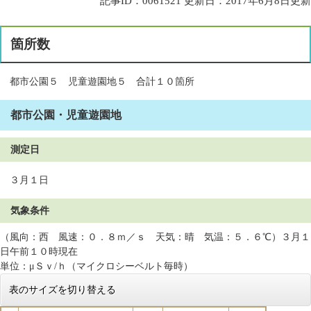
記事ID：0061521
更新日：2017年6月8日更新
箇所数
都市公園５ 児童遊園地５ 合計１０箇所
都市公園・児童遊園地
測定日
３月１日
気象条件
（風向：西 風速：０．８ｍ／ｓ 天気：晴 気温：５．６℃）３月１
日午前１０時現在
単位：μＳｖ/ｈ（マイクロシーベルト毎時）
表のサイズを切り替える