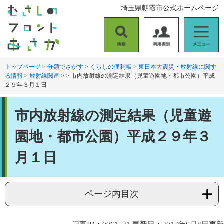
ペ
メ
埼玉県朝霞市公式ホームページ
ー
ニ
ジ
ュ
の
ー
検
利
メ
先
を
索
用
ニ
頭
飛
者
ュ
トップページ
>
分類でさがす
>
くらしの便利帳
>
東日本大震災・放射線に関す
で
ば
る情報
>
放射線関連
>
>
市内放射線の測定結果（児童遊園地・都市公園）平成
別
ー
す
し
２９年３月１日
。
て
本
本
文
市内放射線の測定結果（児童遊
文
へ
園地・都市公園）平成２９年３
月１日
ページ内目次