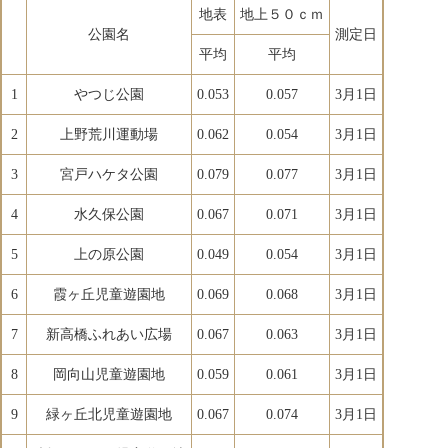
地表
地上５０ｃｍ
公園名
測定日
平均
平均
1
やつじ公園
0.053
0.057
3月1日
2
上野荒川運動場
0.062
0.054
3月1日
3
宮戸ハケタ公園
0.079
0.077
3月1日
4
水久保公園
0.067
0.071
3月1日
5
上の原公園
0.049
0.054
3月1日
6
霞ヶ丘児童遊園地
0.069
0.068
3月1日
7
新高橋ふれあい広場
0.067
0.063
3月1日
8
岡向山児童遊園地
0.059
0.061
3月1日
9
緑ヶ丘北児童遊園地
0.067
0.074
3月1日