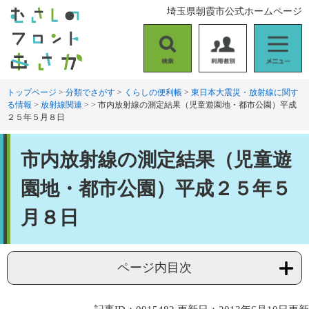
ペ
メ
埼玉県朝霞市公式ホームページ
ー
ニ
ジ
ュ
の
ー
検
利
メ
先
を
索
用
ニ
頭
飛
者
ュ
トップページ
>
分類でさがす
>
くらしの便利帳
>
東日本大震災・放射線に関す
で
ば
る情報
>
放射線関連
>
>
市内放射線の測定結果（児童遊園地・都市公園）平成
別
ー
す
し
２５年５月８日
。
て
本
本
文
市内放射線の測定結果（児童遊
文
へ
園地・都市公園）平成２５年５
月８日
ページ内目次