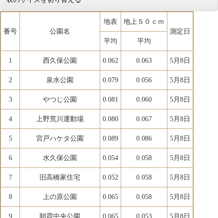
地表
地上５０ｃｍ
番号
公園名
測定日
平均
平均
1
西久保公園
0.062
0.063
5月8日
2
泉水公園
0.079
0.056
5月8日
3
やつじ公園
0.081
0.060
5月8日
4
上野荒川運動場
0.080
0.067
5月8日
5
宮戸ハケタ公園
0.089
0.086
5月8日
6
水久保公園
0.054
0.058
5月8日
7
旧高橋家住宅
0.052
0.058
5月8日
8
上の原公園
0.065
0.058
5月8日
9
朝霞中央公園
0.065
0.053
5月8日