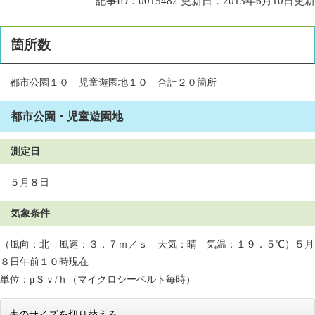
記事ID：0015482
更新日：2013年6月10日更新
箇所数
都市公園１０ 児童遊園地１０ 合計２０箇所
都市公園・児童遊園地
測定日
５月８日
気象条件
（風向：北 風速：３．７ｍ／ｓ 天気：晴 気温：１９．５℃）５月
８日午前１０時現在
単位：μＳｖ/ｈ（マイクロシーベルト毎時）
表のサイズを切り替える