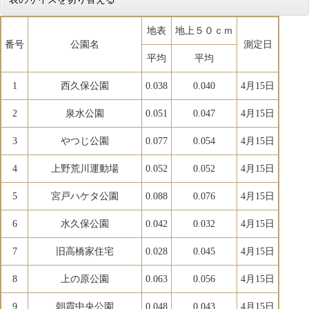
地表
地上５０ｃｍ
番号
公園名
測定日
平均
平均
1
西久保公園
0.038
0.040
4月15日
2
泉水公園
0.051
0.047
4月15日
3
やつじ公園
0.077
0.054
4月15日
4
上野荒川運動場
0.052
0.052
4月15日
5
宮戸ハケタ公園
0.088
0.076
4月15日
6
水久保公園
0.042
0.032
4月15日
7
旧高橋家住宅
0.028
0.045
4月15日
8
上の原公園
0.063
0.056
4月15日
9
朝霞中央公園
0.048
0.043
4月15日