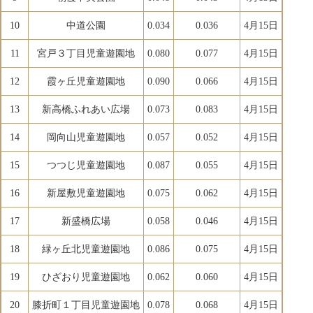
10
中道公園
0.034
0.036
4月15日
11
宮戸３丁目児童遊園地
0.080
0.077
4月15日
12
霞ヶ丘児童遊園地
0.090
0.066
4月15日
13
新高橋ふれあい広場
0.073
0.083
4月15日
14
岡向山児童遊園地
0.057
0.052
4月15日
15
つつじ児童遊園地
0.087
0.055
4月15日
16
新屋敷児童遊園地
0.075
0.062
4月15日
17
新盛橋広場
0.058
0.046
4月15日
18
緑ヶ丘北児童遊園地
0.086
0.075
4月15日
19
ひざおり児童遊園地
0.062
0.060
4月15日
20
膝折町１丁目児童遊園地
0.078
0.068
4月15日