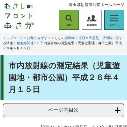
ペ
メ
埼玉県朝霞市公式ホームページ
ー
ニ
ジ
ュ
の
ー
検
利
メ
先
を
索
用
ニ
頭
飛
者
ュ
トップページ
>
分類でさがす
>
くらしの便利帳
>
東日本大震災・放射線に関す
で
ば
る情報
>
放射線関連
>
>
市内放射線の測定結果（児童遊園地・都市公園）平成
別
ー
す
し
２６年４月１５日
。
て
本
本
文
市内放射線の測定結果（児童遊
文
へ
園地・都市公園）平成２６年４
月１５日
ページ内目次