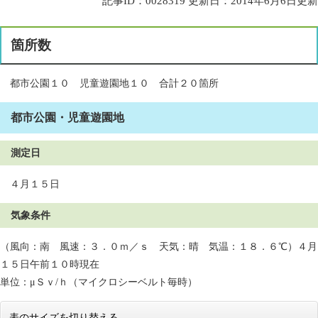
記事ID：0028319
更新日：2014年6月6日更新
箇所数
都市公園１０ 児童遊園地１０ 合計２０箇所
都市公園・児童遊園地
測定日
４月１５日
気象条件
（風向：南 風速：３．０ｍ／ｓ 天気：晴 気温：１８．６℃）４月
１５日午前１０時現在
単位：μＳｖ/ｈ（マイクロシーベルト毎時）
表のサイズを切り替える