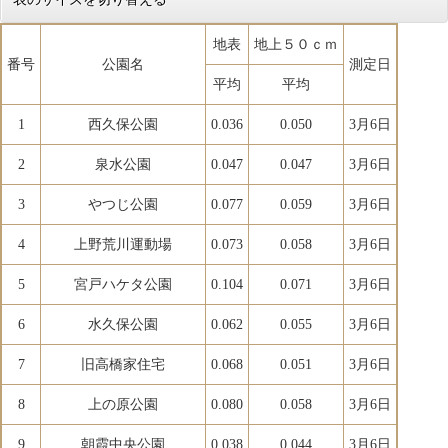
地表
地上５０ｃｍ
番号
公園名
測定日
平均
平均
1
西久保公園
0.036
0.050
3月6日
2
泉水公園
0.047
0.047
3月6日
3
やつじ公園
0.077
0.059
3月6日
4
上野荒川運動場
0.073
0.058
3月6日
5
宮戸ハケタ公園
0.104
0.071
3月6日
6
水久保公園
0.062
0.055
3月6日
7
旧高橋家住宅
0.068
0.051
3月6日
8
上の原公園
0.080
0.058
3月6日
9
朝霞中央公園
0.038
0.044
3月6日