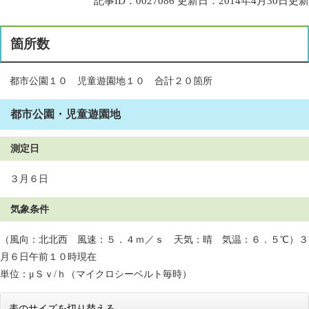
記事ID：0027086
更新日：2014年4月30日更新
箇所数
都市公園１０ 児童遊園地１０ 合計２０箇所
都市公園・児童遊園地
測定日
３月６日
気象条件
（風向：北北西 風速：５．４ｍ／ｓ 天気：晴 気温：６．５℃）３
月６日午前１０時現在
単位：μＳｖ/ｈ（マイクロシーベルト毎時）
表のサイズを切り替える