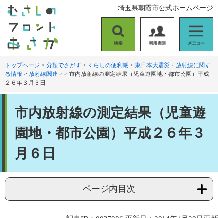
ペ
メ
埼玉県朝霞市公式ホームページ
ー
ニ
ジ
ュ
の
ー
検
利
メ
先
を
索
用
ニ
頭
飛
者
ュ
トップページ
>
分類でさがす
>
くらしの便利帳
>
東日本大震災・放射線に関す
で
ば
る情報
>
放射線関連
>
>
市内放射線の測定結果（児童遊園地・都市公園）平成
別
ー
す
し
２６年３月６日
。
て
本
本
文
市内放射線の測定結果（児童遊
文
へ
園地・都市公園）平成２６年３
月６日
ページ内目次