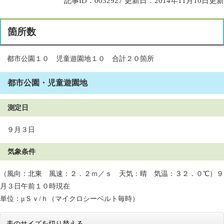
記事ID：0032927
更新日：2014年11月10日更新
箇所数
都市公園１０ 児童遊園地１０ 合計２０箇所
都市公園・児童遊園地
測定日
９月３日
気象条件
（風向：北東 風速：２．２ｍ／ｓ 天気：晴 気温：３２．０℃）９
月３日午前１０時現在
単位：μＳｖ/ｈ（マイクロシーベルト毎時）
表のサイズを切り替える