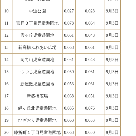
10
中道公園
0.027
0.028
9月3日
11
宮戸３丁目児童遊園地
0.078
0.064
9月3日
12
霞ヶ丘児童遊園地
0.061
0.048
9月3日
13
新高橋ふれあい広場
0.068
0.061
9月3日
14
岡向山児童遊園地
0.051
0.048
9月3日
15
つつじ児童遊園地
0.050
0.061
9月3日
16
新屋敷児童遊園地
0.053
0.061
9月3日
17
新盛橋広場
0.068
0.051
9月3日
18
緑ヶ丘北児童遊園地
0.085
0.076
9月3日
19
ひざおり児童遊園地
0.063
0.053
9月3日
20
膝折町１丁目児童遊園地
0.063
0.050
9月3日