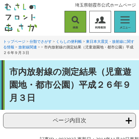
ペ
メ
埼玉県朝霞市公式ホームページ
ー
ニ
ジ
ュ
の
ー
検
利
メ
先
を
索
用
ニ
頭
飛
者
ュ
トップページ
>
分類でさがす
>
くらしの便利帳
>
東日本大震災・放射線に関す
で
ば
る情報
>
放射線関連
>
>
市内放射線の測定結果（児童遊園地・都市公園）平成
別
ー
す
し
２６年９月３日
。
て
本
本
文
市内放射線の測定結果（児童遊
文
へ
園地・都市公園）平成２６年９
月３日
ページ内目次