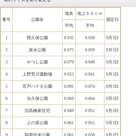
地表
地上５０ｃｍ
番号
公園名
測定日
平均
平均
1
西久保公園
0.035
0.038
9月3日
2
泉水公園
0.075
0.059
9月3日
3
やつじ公園
0.079
0.049
9月3日
4
上野荒川運動場
0.053
0.041
9月3日
5
宮戸ハケタ公園
0.091
0.074
9月3日
6
水久保公園
0.069
0.064
9月3日
7
旧高橋家住宅
0.049
0.052
9月3日
8
上の原公園
0.061
0.052
9月3日
9
朝霞中央公園
0.061
0.058
9月3日