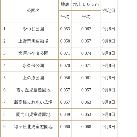
地表
地上５０ｃｍ
公園名
測定日
平均
平均
1
やつじ公園
0.053
0.062
9月8日
2
上野荒川運動場
0.058
0.057
9月8日
3
宮戸ハケタ公園
0.071
0.074
9月8日
4
水久保公園
0.070
0.071
9月8日
5
上の原公園
0.056
0.061
9月8日
6
霞ヶ丘児童遊園地
0.057
0.057
9月8日
7
新高橋ふれあい広場
0.057
0.063
9月8日
8
岡向山児童遊園地
0.049
0.053
9月8日
9
緑ヶ丘北児童遊園地
0.060
0.068
9月8日