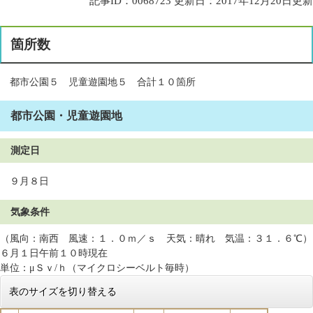
記事ID：0068723
更新日：2017年12月20日更新
箇所数
都市公園５ 児童遊園地５ 合計１０箇所
都市公園・児童遊園地
測定日
９月８日
気象条件
（風向：南西 風速：１．０ｍ／ｓ 天気：晴れ 気温：３１．６℃）
６月１日午前１０時現在
単位：μＳｖ/ｈ（マイクロシーベルト毎時）
表のサイズを切り替える