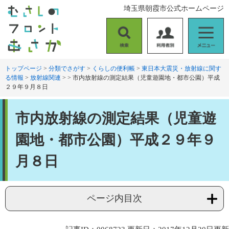
ペ
メ
埼玉県朝霞市公式ホームページ
ー
ニ
ジ
ュ
の
ー
検
利
メ
先
を
索
用
ニ
頭
飛
者
ュ
トップページ
>
分類でさがす
>
くらしの便利帳
>
東日本大震災・放射線に関す
で
ば
る情報
>
放射線関連
>
>
市内放射線の測定結果（児童遊園地・都市公園）平成
別
ー
す
し
２９年９月８日
。
て
本
本
文
市内放射線の測定結果（児童遊
文
へ
園地・都市公園）平成２９年９
月８日
ページ内目次