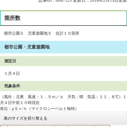
記事ID：0047125
更新日：2016年2月15日更新
箇所数
都市公園５ 児童遊園地５ 合計１０箇所
都市公園・児童遊園地
測定日
１月４日
気象条件
（風向：北東 風速：１．５ｍ／ｓ 天気：晴 気温：１１．８℃）１
月４日午前１０時現在
単位：μＳｖ/ｈ（マイクロシーベルト毎時）
表のサイズを切り替える