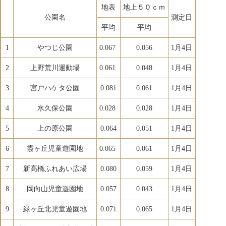
地表
地上５０ｃｍ
公園名
測定日
平均
平均
1
やつじ公園
0.067
0.056
1月4日
2
上野荒川運動場
0.061
0.048
1月4日
3
宮戸ハケタ公園
0.081
0.061
1月4日
4
水久保公園
0.028
0.028
1月4日
5
上の原公園
0.064
0.051
1月4日
6
霞ヶ丘児童遊園地
0.065
0.061
1月4日
7
新高橋ふれあい広場
0.080
0.059
1月4日
8
岡向山児童遊園地
0.057
0.043
1月4日
9
緑ヶ丘北児童遊園地
0.071
0.065
1月4日