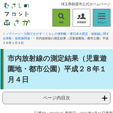
ペ
メ
埼玉県朝霞市公式ホームページ
ー
ニ
ジ
ュ
の
ー
検
利
メ
先
を
索
用
ニ
頭
飛
者
ュ
トップページ
>
分類でさがす
>
くらしの便利帳
>
東日本大震災・放射線に関す
で
ば
る情報
>
放射線関連
>
>
市内放射線の測定結果（児童遊園地・都市公園）平成
別
ー
す
し
２８年１月４日
。
て
本
本
文
市内放射線の測定結果（児童遊
文
へ
園地・都市公園）平成２８年１
月４日
ページ内目次