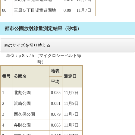
80
三原５丁目児童遊園地
0.09
11月7日
都市公園放射線量測定結果（砂場）
表のサイズを切り替える
単位：μＳｖ/ｈ（マイクロシーベルト毎
時）
地表
番号
公園名
測定日
平均
1
北割公園
0.085
11月7日
2
浜崎公園
0.081
11月9日
3
西久保公園
0.079
11月7日
4
弁財公園
0.065
11月7日