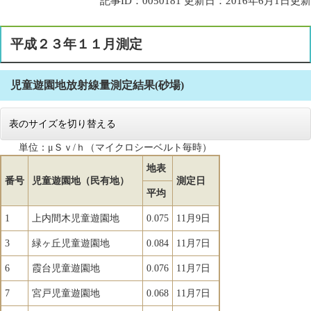
記事ID：0050181
更新日：2016年6月1日更新
平成２３年１１月測定
児童遊園地放射線量測定結果(砂場)
表のサイズを切り替える
単位：μＳｖ/ｈ（マイクロシーベルト毎時）
地表
番号
児童遊園地（民有地）
測定日
平均
1
上内間木児童遊園地
0.075
11月9日
3
緑ヶ丘児童遊園地
0.084
11月7日
6
霞台児童遊園地
0.076
11月7日
7
宮戸児童遊園地
0.068
11月7日