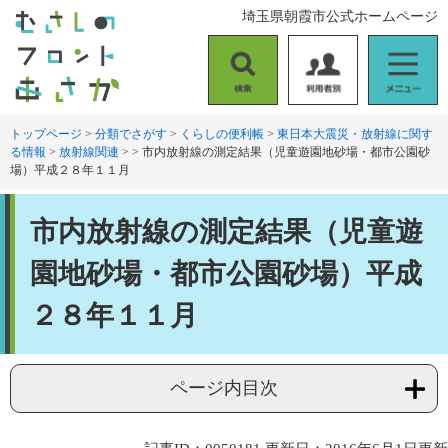
ペ
メ
埼玉県朝霞市公式ホームページ
ー
ニ
ジ
ュ
の
ー
検
利
メ
先
を
索
用
ニ
頭
飛
者
ュ
トップページ
>
分類でさがす
>
くらしの便利帳
>
東日本大震災・放射線に関す
で
ば
る情報
>
放射線関連
>
>
市内放射線の測定結果（児童遊園地砂場・都市公園砂
別
ー
す
し
場）平成２８年１１月
。
て
本
本
文
市内放射線の測定結果（児童遊
文
へ
園地砂場・都市公園砂場）平成
２８年１１月
ページ内目次