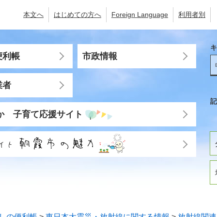
本文へ
はじめての方へ
Foreign Language
利用者別
キ
便利帳
市政情報
業者
記
か 子育て応援サイト
しの便利帳
>
東日本大震災・放射線に関する情報
>
放射線関連