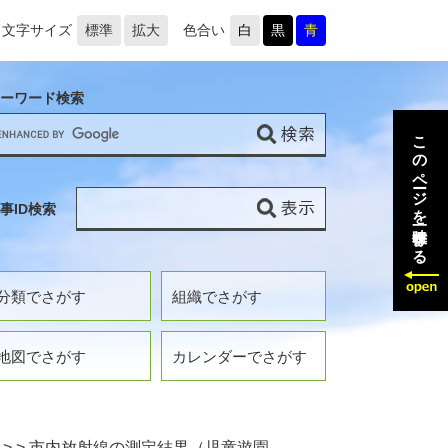
文字サイズ
標準
拡大
色合い
白
黒
青
ーワード検索
このページを一時保存する
事ID検索
分類でさがす
組織でさがす
地図でさがす
カレンダーでさがす
>
>
市内放射線の測定結果（児童遊園