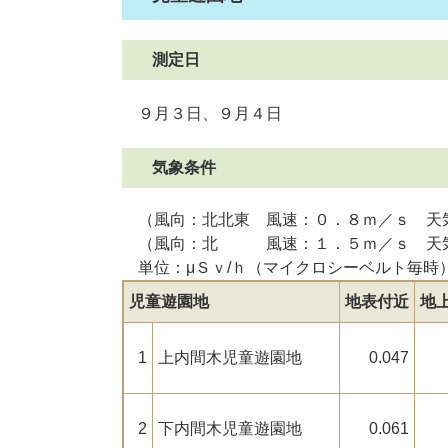
測定日
９月３日、９月４日
気象条件
（風向：北北東 風速：０．８ｍ／ｓ 天
（風向：北 風速：１．５ｍ／ｓ 天気：
単位：μＳｖ/ｈ（マイクロシーベルト毎時
児童遊園地
地表付近
地上
1
上内間木児童遊園地
0.047
2
下内間木児童遊園地
0.061