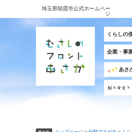
ペ
メ
埼玉県朝霞市公式ホームペー
ー
ニ
ジ
ジ
ュ
の
ー
先
を
くらしの
頭
飛
で
ば
企業・事
す
し
。
て
本
あさ
文
へ
トップページ
>
分類でさがす
>
くら