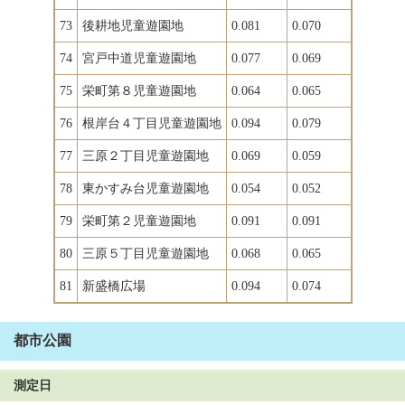
73
後耕地児童遊園地
0.081
0.070
74
宮戸中道児童遊園地
0.077
0.069
75
栄町第８児童遊園地
0.064
0.065
76
根岸台４丁目児童遊園地
0.094
0.079
77
三原２丁目児童遊園地
0.069
0.059
78
東かすみ台児童遊園地
0.054
0.052
79
栄町第２児童遊園地
0.091
0.091
80
三原５丁目児童遊園地
0.068
0.065
81
新盛橋広場
0.094
0.074
都市公園
測定日