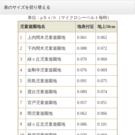
表のサイズを切り替える
単位：μＳｖ/ｈ（マイクロシーベルト毎時）
児童遊園地名
地表付近
地上50cm
1
上内間木児童遊園地
0.061
0.062
2
下内間木児童遊園地
0.088
0.072
3
緑ヶ丘児童遊園地
0.070
0.060
4
金剛寺児童遊園地
0.076
0.069
5
田島児童遊園地
0.091
0.075
6
霞台児童遊園地
0.089
0.074
7
宮戸児童遊園地
0.057
0.051
8
岡児童遊園地
0.062
0.066
9
緑ヶ丘北児童遊園地
0.086
0.101