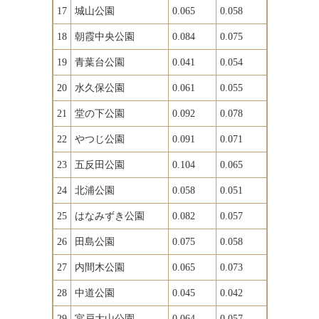
17
城山公園
0.065
0.058
18
朝霞中央公園
0.084
0.075
19
青葉台公園
0.041
0.054
20
水久保公園
0.061
0.055
21
堂の下公園
0.092
0.078
22
やつじ公園
0.091
0.071
23
五反田公園
0.104
0.065
24
北浦公園
0.058
0.051
25
はなみずき公園
0.082
0.057
26
田島公園
0.075
0.058
27
内間木公園
0.065
0.073
28
中道公園
0.045
0.042
29
宮戸大山公園
0.064
0.057