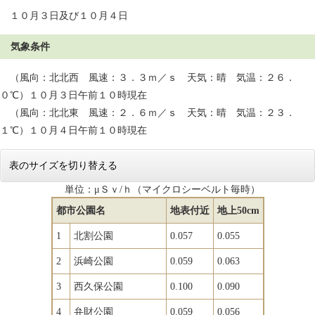
１０月３日及び１０月４日
気象条件
（風向：北北西 風速：３．３ｍ／ｓ 天気：晴 気温：２６．
０℃）１０月３日午前１０時現在
（風向：北北東 風速：２．６ｍ／ｓ 天気：晴 気温：２３．
１℃）１０月４日午前１０時現在
表のサイズを切り替える
単位：μＳｖ/ｈ（マイクロシーベルト毎時）
都市公園名
地表付近
地上50cm
1
北割公園
0.057
0.055
2
浜崎公園
0.059
0.063
3
西久保公園
0.100
0.090
4
弁財公園
0.059
0.056