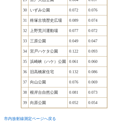
30
いずみ公園
0.072
0.076
31
柊塚古墳歴史広場
0.089
0.074
32
上野荒川運動場
0.077
0.072
33
三原公園
0.049
0.047
34
宮戸ハケタ公園
0.122
0.093
35
浜崎峡（ハケ）公園
0.061
0.060
36
旧高橋家住宅
0.132
0.086
37
向山公園
0.076
0.069
38
根岸台自然公園
0.081
0.073
39
向原公園
0.052
0.054
市内放射線測定ページへ戻る