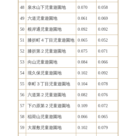
48
泉水山下児童遊園地
0.070
0.058
49
六道児童遊園地
0.061
0.069
50
根岸通児童遊園地
0.092
0.092
51
膝折町４丁目児童遊園地
0.065
0.052
52
膝折第２児童遊園地
0.075
0.071
53
向山児童遊園地
0.084
0.066
54
境久保児童遊園地
0.102
0.092
55
幸町３丁目児童遊園地
0.104
0.078
56
六道第２児童遊園地
0.082
0.076
57
下の原第２児童遊園地
0.109
0.072
58
稲荷山児童遊園地
0.066
0.065
59
大屋敷児童遊園地
0.102
0.079