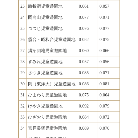
23
膝折宿児童遊園地
0.061
0.057
24
岡向山児童遊園地
0.077
0.071
25
つつじ児童遊園地
0.076
0.077
26
霞台・昭和台児童遊園地
0.082
0.075
27
溝沼団地児童遊園地
0.060
0.066
28
すみれ児童遊園地
0.057
0.056
29
さつき児童遊園地
0.085
0.071
30
岡（東洋大）児童遊園地
0.086
0.081
31
ひまわり児童遊園地
0.075
0.064
32
けやき児童遊園地
0.092
0.079
33
ひざおり児童遊園地
0.084
0.072
34
宮戸長塚児童遊園地
0.089
0.076