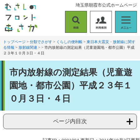
ペ
メ
埼玉県朝霞市公式ホームページ
ー
ニ
ジ
ュ
の
ー
検
利
メ
先
を
索
用
ニ
頭
飛
者
ュ
トップページ
>
分類でさがす
>
くらしの便利帳
>
東日本大震災・放射線に関す
で
ば
る情報
>
放射線関連
>
>
市内放射線の測定結果（児童遊園地・都市公園）平成
別
ー
す
し
２３年１０月３日・４日
。
て
本
本
文
市内放射線の測定結果（児童遊
文
へ
園地・都市公園）平成２３年１
０月３日・４日
ページ内目次