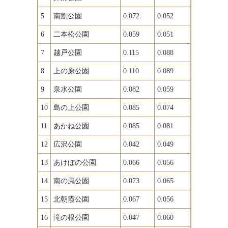
5
南割公園
0.072
0.052
6
二本松公園
0.059
0.051
7
越戸公園
0.115
0.088
8
上の原公園
0.110
0.089
9
泉水公園
0.082
0.059
10
島の上公園
0.085
0.074
11
あかね公園
0.085
0.081
12
広沢公園
0.042
0.049
13
あけぼの公園
0.066
0.056
14
南の風公園
0.073
0.065
15
北朝霞公園
0.067
0.056
16
滝の根公園
0.047
0.060