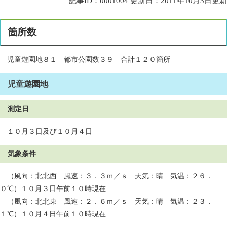
記事ID：0001004
更新日：2011年10月3日更新
箇所数
児童遊園地８１ 都市公園数３９ 合計１２０箇所
児童遊園地
測定日
１０月３日及び１０月４日
気象条件
（風向：北北西 風速：３．３ｍ／ｓ 天気：晴 気温：２６．
０℃）１０月３日午前１０時現在
（風向：北北東 風速：２．６ｍ／ｓ 天気：晴 気温：２３．
１℃）１０月４日午前１０時現在