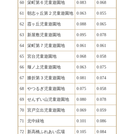
60
栄町第６児童遊園地
0.083
0.068
61
朝志ヶ丘第２児童遊園地
0.063
0.055
62
霞ヶ丘児童遊園地
0.088
0.065
63
新屋敷児童遊園地
0.095
0.078
64
栄町第７児童遊園地
0.061
0.061
65
宮台児童遊園地
0.068
0.058
66
堰ノ上児童遊園地
0.063
0.075
67
膝折第３児童遊園地
0.081
0.074
68
やつるぎ児童遊園地
0.075
0.058
69
せんずい山児童遊園地
0.080
0.078
70
宮戸立出児童遊園地
0.069
0.059
71
北中緑地
0.101
0.086
72
新高橋ふれあい広場
0.105
0.084