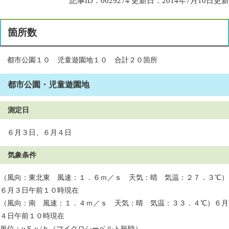
記事ID：0029274
更新日：2014年7月10日更新
箇所数
都市公園１０ 児童遊園地１０ 合計２０箇所
都市公園・児童遊園地
測定日
６月３日、６月４日
気象条件
（風向：東北東 風速：１．６ｍ／ｓ 天気：晴 気温：２７．３℃）
６月３日午前１０時現在
（風向：南 風速：１．４ｍ／ｓ 天気：晴 気温：３３．４℃）６月
４日午前１０時現在
単位：μＳｖ/ｈ（マイクロシーベルト毎時）