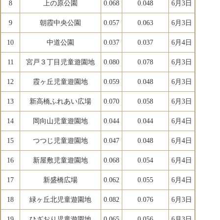
8
上の原公園
0.068
0.048
6月3日
9
朝霞中央公園
0.057
0.063
6月3日
10
中道公園
0.037
0.037
6月4日
11
宮戸３丁目児童遊園地
0.080
0.078
6月3日
12
霞ヶ丘児童遊園地
0.059
0.048
6月3日
13
新高橋ふれあい広場
0.070
0.058
6月3日
14
岡向山児童遊園地
0.044
0.044
6月4日
15
つつじ児童遊園地
0.047
0.048
6月4日
16
新屋敷児童遊園地
0.068
0.054
6月4日
17
新盛橋広場
0.062
0.055
6月4日
18
緑ヶ丘北児童遊園地
0.082
0.076
6月3日
19
ひざおり児童遊園地
0.065
0.056
6月3日