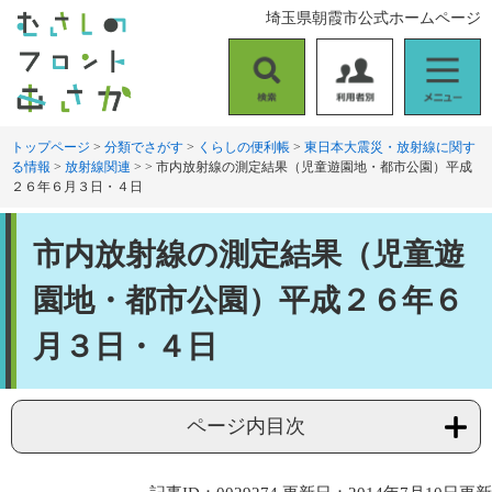
ペ
メ
埼玉県朝霞市公式ホームページ
ー
ニ
ジ
ュ
の
ー
検
利
メ
先
を
索
用
ニ
頭
飛
者
ュ
トップページ
>
分類でさがす
>
くらしの便利帳
>
東日本大震災・放射線に関す
で
ば
る情報
>
放射線関連
>
>
市内放射線の測定結果（児童遊園地・都市公園）平成
別
ー
す
し
２６年６月３日・４日
。
て
本
本
文
市内放射線の測定結果（児童遊
文
へ
園地・都市公園）平成２６年６
月３日・４日
ページ内目次