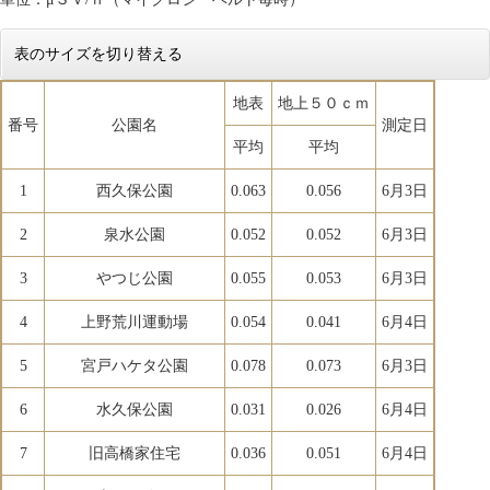
表のサイズを切り替える
地表
地上５０ｃｍ
番号
公園名
測定日
平均
平均
1
西久保公園
0.063
0.056
6月3日
2
泉水公園
0.052
0.052
6月3日
3
やつじ公園
0.055
0.053
6月3日
4
上野荒川運動場
0.054
0.041
6月4日
5
宮戸ハケタ公園
0.078
0.073
6月3日
6
水久保公園
0.031
0.026
6月4日
7
旧高橋家住宅
0.036
0.051
6月4日