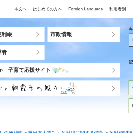
本文へ
はじめての方へ
Foreign Language
利用者別
キ
便利帳
市政情報
業者
記
か 子育て応援サイト
しの便利帳
>
東日本大震災・放射線に関する情報
>
放射線関連