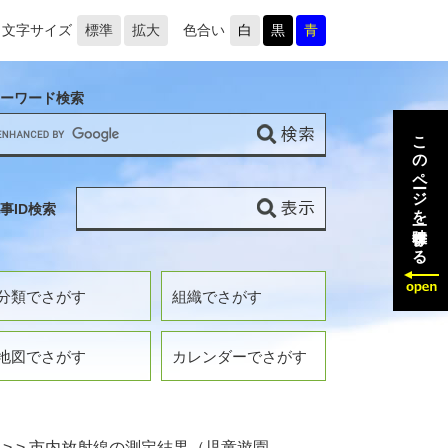
文字サイズ
標準
拡大
色合い
白
黒
青
ーワード検索
このページを一時保存する
事ID検索
分類でさがす
組織でさがす
地図でさがす
カレンダーでさがす
>
>
市内放射線の測定結果（児童遊園