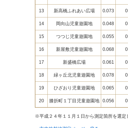
13
新高橋ふれあい広場
0.073
0
14
岡向山児童遊園地
0.048
0
15
つつじ児童遊園地
0.055
0
16
新屋敷児童遊園地
0.068
0
17
新盛橋広場
0.061
0
18
緑ヶ丘北児童遊園地
0.078
0
19
ひざおり児童遊園地
0.065
0
20
膝折町１丁目児童遊園地
0.056
0
※平成２４年１１月１日から測定箇所を選定