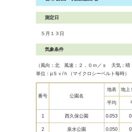
測定日
５月１３日
気象条件
（風向：北 風速：２．０ｍ／ｓ 天気：晴
単位：μＳｖ/ｈ（マイクロシーベルト毎時）
地表
地上
番号
公園名
平均
1
西久保公園
0.053
0
2
泉水公園
0.050
0