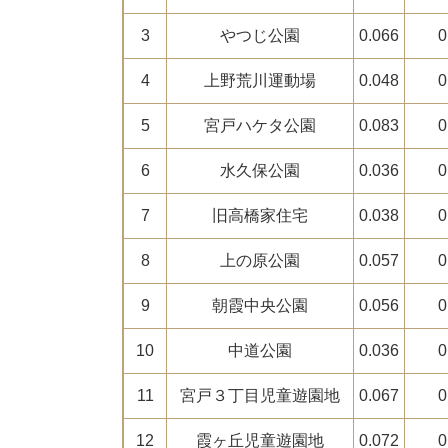
3
やつじ公園
0.066
0
4
上野荒川運動場
0.048
0
5
宮戸ハケタ公園
0.083
0
6
水久保公園
0.036
0
7
旧高橋家住宅
0.038
0
8
上の原公園
0.057
0
9
朝霞中央公園
0.056
0
10
中道公園
0.036
0
11
宮戸３丁目児童遊園地
0.067
0
12
霞ヶ丘児童遊園地
0.072
0