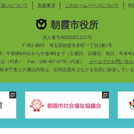
り扱いについて
免責事項
このホームページについて
R
朝霞市役所
法人番号4000020112275
〒351-8501 埼玉県朝霞市本町一丁目1番1号
間：午前8時45分から午後4時まで（土曜日、日曜日、祝日、年末年
3-1111（代表） Fax：048-467-0770（代表）
メールでのお問い合わ
所本庁舎との通話内容は、応対品質向上などを目的に録音してい