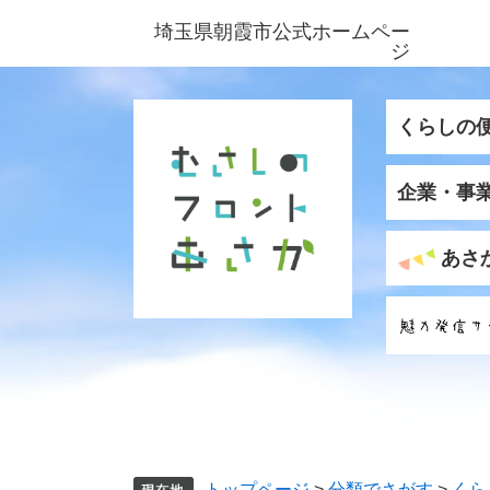
ペ
メ
埼玉県朝霞市公式ホームペー
ー
ニ
ジ
ジ
ュ
の
ー
先
を
くらしの
頭
飛
で
ば
企業・事
す
し
。
て
本
あさ
文
へ
トップページ
>
分類でさがす
>
くら