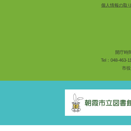
個人情報の取
開庁時
Tel：048-46
市役