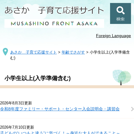
ペ
メ
ー
ニ
ジ
ュ
検
の
ー
索
先
を
頭
飛
Foreign Language
で
ば
す
し
あさか 子育て応援サイト
>
年齢でさがす
>
小学生以上(入学準備含
。
て
む)
本
文
へ
本
小学生以上(入学準備含む)
文
2026年8月3日更新
令和8年度ファミリー・サポート・センター入会説明会・講習会
2026年7月10日更新
子どもの“いつもと違う”に気づく！～身近な大人ができること～