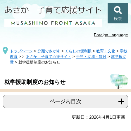
ペ
メ
ー
ニ
ジ
ュ
検
の
ー
索
先
を
頭
飛
Foreign Language
で
ば
す
し
トップページ
>
分類でさがす
>
くらしの便利帳
>
教育・文化
>
学校
。
て
教育
>
>
あさか 子育て応援サイト
>
手当・助成・貸付
>
就学援助
本
費
>
就学援助制度のお知らせ
文
へ
本
就学援助制度のお知らせ
文
ページ内目次
更新日：2026年4月1日更新