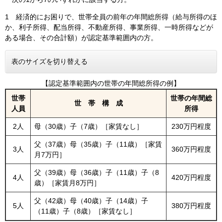
1 経済的にお困りで、世帯全員の前年の年間総所得（給与所得のほ
か、利子所得、配当所得、不動産所得、事業所得、一時所得などが
ある場合、その合計額）が認定基準範囲内の方。
表のサイズを切り替える
【認定基準範囲内の世帯の年間総所得の例】
世帯
世帯の年間総
世 帯 構 成
人員
所得
2人
母（30歳）子（7歳）［家賃なし］
230万円程度
父（37歳）母（35歳）子（11歳）［家賃
3人
360万円程度
月7万円］
父（39歳）母（36歳）子（11歳）子（8
4人
420万円程度
歳）［家賃月8万円］
父（42歳）母（40歳）子（14歳）子
5人
380万円程度
（11歳）子（8歳）［家賃なし］