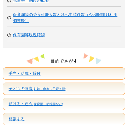
児童手当制度の概要
保育園等の受入可能人数と延べ申請件数（令和8年9月利用
調整後）
保育園等現況確認
目的でさがす
手当・助成・貸付
子どもの健康
(妊娠～出産～子育て期)
預ける・通う
(保育園・幼稚園など)
相談する