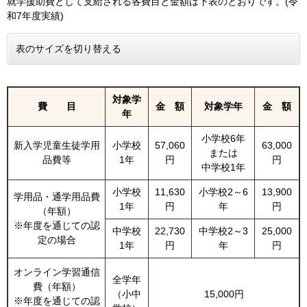
就学援助費として支給される各費目と金額は下表のとおりです。(令
和7年度実績)
表のサイズを切り替える
対象学
費 目
金 額
対象学年
金 額
年
小学校6年
新入学児童生徒学用
小学校
57,060
63,000
または
品費等
1年
円
円
中学校1年
小学校
11,630
小学校2～6
13,900
学用品・通学用品費
1年
円
年
円
（年額）
※年度を通じての認
中学校
22,730
中学校2～3
25,000
定の場合
1年
円
年
円
オンライン学習通信
全学年
費（年額）
（小中
15,000円
※年度を通じての認