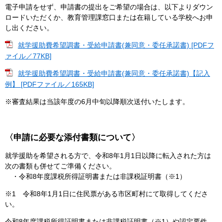
電子申請をせず、申請書の提出をご希望の場合は、以下よりダウン
ロードいただくか、教育管理課窓口または在籍している学校へお申
し出ください。
就学援助費希望調書・受給申請書(兼同意・委任承諾書) [PDFフ
ァイル／77KB]
就学援助費希望調書・受給申請書(兼同意・委任承諾書)【記入
例】 [PDFファイル／165KB]
※審査結果は当該年度の6月中旬以降順次送付いたします。
〈申請に必要な添付書類について〉
就学援助を希望される方で、令和8年1月1日以降に転入された方は
次の書類も併せてご準備ください。
・令和8年度課税所得証明書または非課税証明書（※1）
※1 令和8年1月1日に住民票がある市区町村にて取得してくださ
い。
令和8年度課税所得証明書または非課税証明書（※1）や認定要件